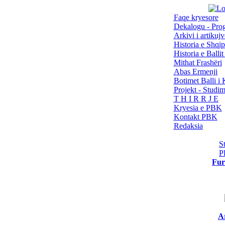
Faqe kryesore
Dekalogu - Pro
Arkivi i artikujv
Historia e Shqip
Historia e Balli
Mithat Frashëri
Abas Ermenji
Botimet Balli 
Projekt - Studi
T H I R R J E
Kryesia e PBK
Kontakt PBK
Redaksia
S
P
Fur
Ar