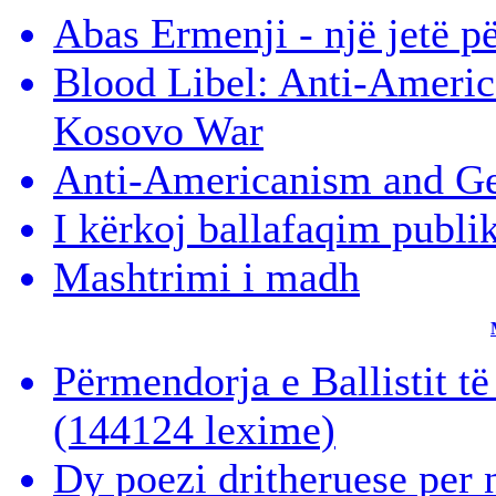
Abas Ermenji - një jetë p
Blood Libel: Anti-Americ
Kosovo War
Anti-Americanism and Ge
I kërkoj ballafaqim publi
Mashtrimi i madh
Përmendorja e Ballistit t
(144124 lexime)
Dy poezi dritheruese per 