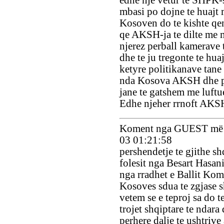
edhe nje vetur te SHPK-
mbasi po dojne te huajt 
Kosoven do te kishte qe
qe AKSH-ja te dilte me
njerez perball kamerave
dhe te ju tregonte te hua
ketyre politikanave tane
nda Kosova AKSH dhe p
jane te gatshem me luftu
Edhe njeher rrnoft AKS
Koment nga GUEST më 
03 01:21:58
pershendetje te gjithe sh
folesit nga Besart Hasani 
nga rradhet e Ballit Kom
Kosoves sdua te zgjase 
vetem se e teproj sa do t
trojet shqiptare te ndara 
perhere dalje te ushtrive