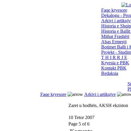
Faqe kryesore
Dekalogu - Pro
Arkivi i artikujv
Historia e Shqip
Historia e Balli
Mithat Frashëri
Abas Ermenji
Botimet Balli 
Projekt - Studi
T H I R R J E
Kryesia e PBK
Kontakt PBK
Redaksia
S
P
Faqe kryesore
Arkivi i artikujve
Zaret u hodhën, AKSH ekziston
10 Tetor 2007
Page 5 of 6