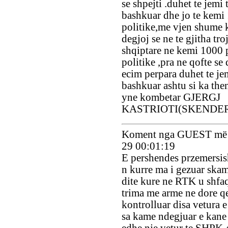
se shpejti .duhet te jemi 
bashkuar dhe jo te kemi 
politike,me vjen shume 
degjoj se ne te gjitha troj
shqiptare ne kemi 1000 p
politike ,pra ne qofte se
ecim perpara duhet te jem
bashkuar ashtu si ka the
yne kombetar GJERGJ
KASTRIOTI(SKENDE
Koment nga GUEST më 
29 00:01:19
E pershendes przemersi
n kurre ma i gezuar skam
dite kure ne RTK u shfa
trima me arme ne dore qe
kontrolluar disa vetura 
sa kame ndegjuar e kane