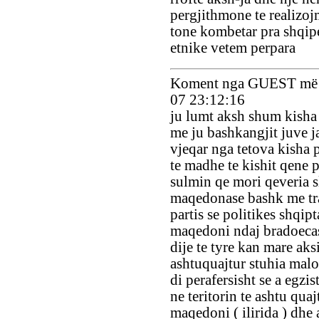
pergjithmone te realizoj
tone kombetar pra shqip
etnike vetem perpara
Koment nga GUEST më 
07 23:12:16
ju lumt aksh shum kisha 
me ju bashkangjit juve 
vjeqar nga tetova kisha 
te madhe te kishit qene 
sulmin qe mori qeveria s
maqedonase bashk me tra
partis se politikes shqipt
maqedoni ndaj bradoeca
dije te tyre kan mare aks
ashtuquajtur stuhia malo
di perafersisht se a egzi
ne teritorin te ashtu quaj
maqedoni ( ilirida ) dhe 