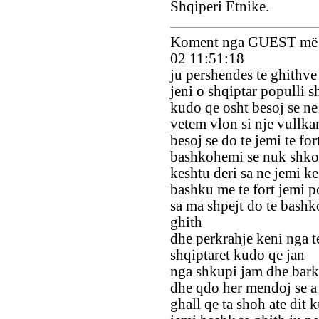
Shqiperi Etnike.
Koment nga GUEST më 
02 11:51:18
ju pershendes te ghithv
jeni o shqiptar populli s
kudo qe osht besoj se ne
vetem vlon si nje vullka
besoj se do te jemi te for
bashkohemi se nuk shk
keshtu deri sa ne jemi ke
bashku me te fort jemi p
sa ma shpejt do te bashk
ghith
dhe perkrahje keni nga t
shqiptaret kudo qe jan
nga shkupi jam dhe bar
dhe qdo her mendoj se a
ghall qe ta shoh ate dit k