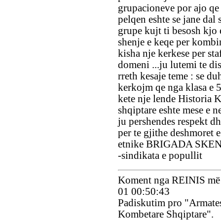
grupacioneve por ajo qe
pelqen eshte se jane dal
grupe kujt ti besosh kjo 
shenje e keqe per kombin
kisha nje kerkese per staf
domeni ...ju lutemi te di
rreth kesaje teme : se duh
kerkojm qe nga klasa e 5 
kete nje lende Historia 
shqiptare eshte mese e 
ju pershendes respekt dh
per te gjithe deshmoret 
etnike BRIGADA SK
-sindikata e popullit
Koment nga REINIS më
01 00:50:43
Padiskutim pro "Armate
Kombetare Shqiptare".