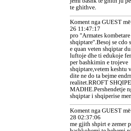
jemi bashk te ghith ju p
te ghithve.
Koment nga GUEST më 
26 11:47:17
pro ''Armates kombetare
shqiptare''.Besoj se cdo 
e quan veten shqiptar du
luftoje dhe ti edukoje fem
per bashkimin e trojeve
shqiptare,vetem keshtu v
dite ne do ta bejme endr
realitet.RROFT SHQIP
MADHE.Pershendetje ng
shqiptar i shqiperise me
Koment nga GUEST më 
28 02:37:06
me gjith shpirt e zemer p
bashkohemi,te behemi nj