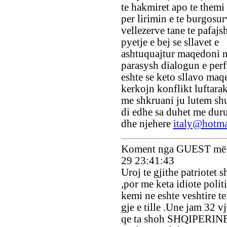
te hakmiret apo te themi 
per lirimin e te burgosur
vellezerve tane te pafaj
pyetje e bej se sllavet e
ashtuquajtur maqedoni 
parasysh dialogun e per
eshte se keto sllavo maq
kerkojn konflikt luftarak
me shkruani ju lutem sh
di edhe sa duhet me duru
dhe njehere
italy@hotma
Koment nga GUEST më 
29 23:41:43
Uroj te gjithe patriotet s
,por me keta idiote polit
kemi ne eshte veshtire te
gje e tille .Une jam 32 v
qe ta shoh SHQIPERI