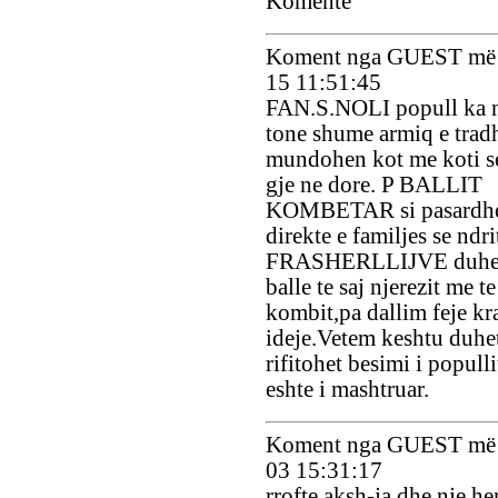
Komente
Koment nga GUEST më 
15 11:51:45
FAN.S.NOLI popull ka 
tone shume armiq e trad
mundohen kot me koti s
gje ne dore. P BALLIT
KOMBETAR si pasardhe
direkte e familjes se ndri
FRASHERLLIJVE duhet 
balle te saj njerezit me te
kombit,pa dallim feje kr
ideje.Vetem keshtu duhet
rifitohet besimi i populli
eshte i mashtruar.
Koment nga GUEST më 
03 15:31:17
rrofte aksh-ja dhe nje he