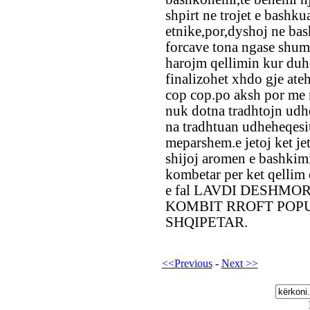
shpirt ne trojet e bashku
etnike,por,dyshoj ne ba
forcave tona ngase shum
harojm qellimin kur duhe
finalizohet xhdo gje ate
cop cop.po aksh por me 
nuk dotna tradhtojn udhe
na tradhtuan udheheqesi
meparshem.e jetoj ket je
shijoj aromen e bashkim
kombetar per ket qellim 
e fal LAVDI DESHMO
KOMBIT RROFT POP
SHQIPETAR.
<<Previous
-
Next >>