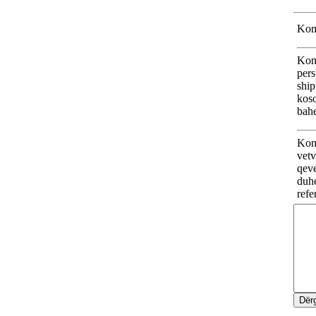
Kome
Kom
pers
ship
koso
bahe
Kom
vetv
qeve
duhe
refe