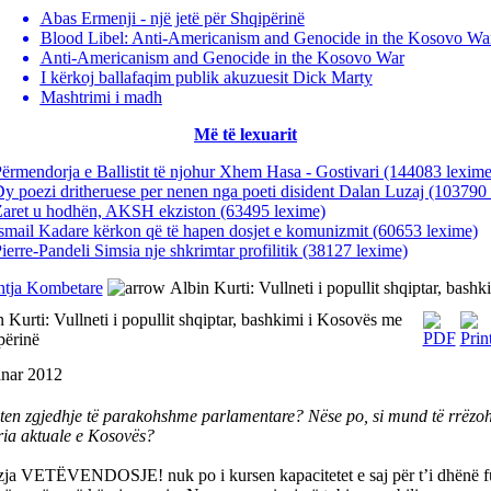
Abas Ermenji - një jetë për Shqipërinë
Blood Libel: Anti-Americanism and Genocide in the Kosovo Wa
Anti-Americanism and Genocide in the Kosovo War
I kërkoj ballafaqim publik akuzuesit Dick Marty
Mashtrimi i madh
Më të lexuarit
ërmendorja e Ballistit të njohur Xhem Hasa - Gostivari
(144083 lexime
y poezi dritheruese per nenen nga poeti disident Dalan Luzaj
(103790 
Zaret u hodhën, AKSH ekziston
(63495 lexime)
smail Kadare kërkon që të hapen dosjet e komunizmit
(60653 lexime)
ierre-Pandeli Simsia nje shkrimtar profilitik
(38127 lexime)
htja Kombetare
Albin Kurti: Vullneti i popullit shqiptar, bas
 Kurti: Vullneti i popullit shqiptar, bashkimi i Kosovës me
përinë
anar 2012
iten zgjedhje të parakohshme parlamentare? Nëse po, si mund të rrëzoh
ria aktuale e Kosovës?
zja VETËVENDOSJE! nuk po i kursen kapacitetet e saj për t’i dhënë 