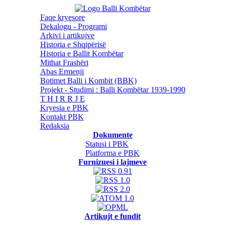
Faqe kryesore
Dekalogu - Programi
Arkivi i artikujve
Historia e Shqipërisë
Historia e Ballit Kombëtar
Mithat Frashëri
Abas Ermenji
Botimet Balli i Kombit (BBK)
Projekt - Studimi : Balli Kombëtar 1939-1990
T H I R R J E
Kryesia e PBK
Kontakt PBK
Redaksia
Dokumente
Statusi i PBK
Platforma e PBK
Furnizuesi i lajmeve
Artikujt e fundit