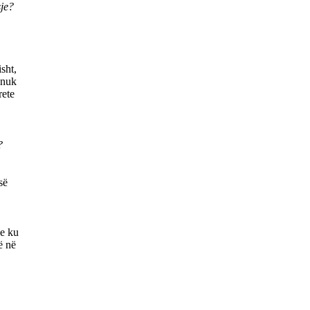
sje?
sht,
 nuk
rete
?
së
ve ku
ë në