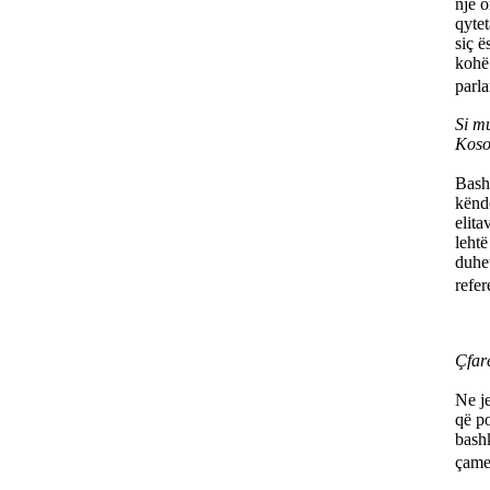
një 
qyte
siç ë
kohë 
parl
Si mu
Koso
Bashk
kënde
elita
lehtë
duhet
refe
Çfar
Ne je
që po
bashk
ça