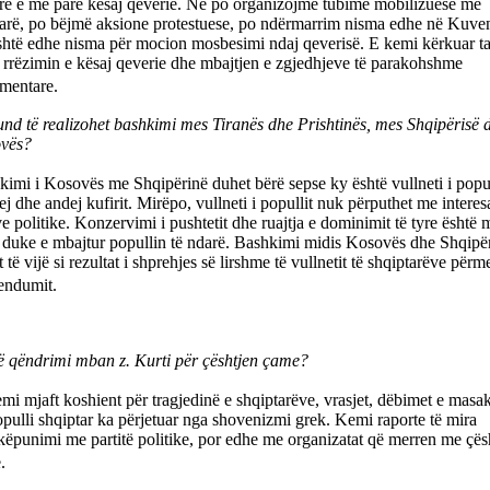
orë e më parë kësaj qeverie. Ne po organizojmë tubime mobilizuese me
tarë, po bëjmë aksione protestuese, po ndërmarrim nisma edhe në Kuve
shtë edhe nisma për mocion mosbesimi ndaj qeverisë. E kemi kërkuar ta
rrëzimin e kësaj qeverie dhe mbajtjen e zgjedhjeve të parakohshme
amentare.
nd të realizohet bashkimi mes Tiranës dhe Prishtinës, mes Shqipërisë 
vës?
imi i Kosovës me Shqipërinë duhet bërë sepse ky është vullneti i popul
j dhe andej kufirit. Mirëpo, vullneti i popullit nuk përputhet me interes
ve politike. Konzervimi i pushtetit dhe ruajtja e dominimit të tyre është 
 duke e mbajtur popullin të ndarë. Bashkimi midis Kosovës dhe Shqipë
 të vijë si rezultat i shprehjes së lirshme të vullnetit të shqiptarëve përm
rendumit.
ë qëndrimi mban z. Kurti për çështjen çame?
mi mjaft koshient për tragjedinë e shqiptarëve, vrasjet, dëbimet e masak
pulli shqiptar ka përjetuar nga shovenizmi grek. Kemi raporte të mira
ëpunimi me partitë politike, por edhe me organizatat që merren me çës
me.