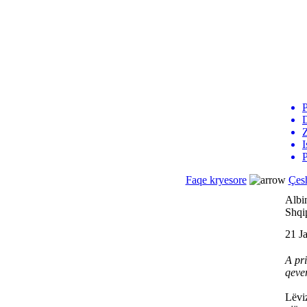
P
D
I
P
Faqe kryesore
Çes
Albin
Shqi
21 J
A pr
qeve
Lëvi