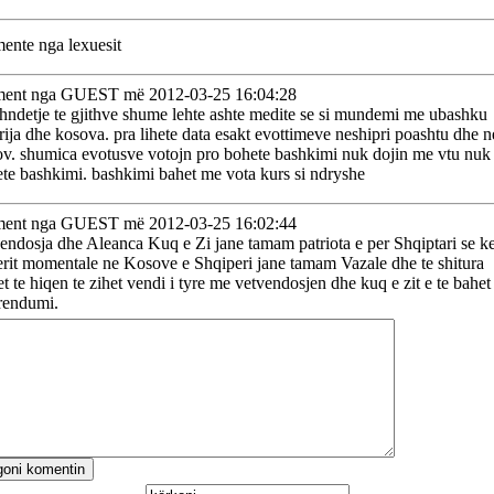
nte nga lexuesit
ent nga GUEST më 2012-03-25 16:04:28
hndetje te gjithve shume lehte ashte medite se si mundemi me ubashku
rija dhe kosova. pra lihete data esakt evottimeve neshipri poashtu dhe n
v. shumica evotusve votojn pro bohete bashkimi nuk dojin me vtu nuk
te bashkimi. bashkimi bahet me vota kurs si ndryshe
ent nga GUEST më 2012-03-25 16:02:44
endosja dhe Aleanca Kuq e Zi jane tamam patriota e per Shqiptari se k
rit momentale ne Kosove e Shqiperi jane tamam Vazale dhe te shitura
t te hiqen te zihet vendi i tyre me vetvendosjen dhe kuq e zit e te bahet
rendumi.