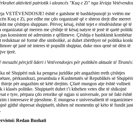
rkrahet aktiviteti patriotik i aleancës "Kuq e Zi" nga lëvizja Vetëvendo
zja VETËVENDOSJE! është e gatshme të bashkëpunojë jo vetëm me
ën Kuq e Zi, por edhe me çdo organizatë që e shtron drejt dhe merret
isht me çështjen shqiptare. Përveç kësaj, është tejet e rëndësishme që të
a organizatat që merren me çështje të kësaj natyre të jenë të qartë politiki
pas konsistent në adresimin e qëllimeve. Çështja e bashkimit kombëtar
 reduktuar në formë dhe simbolikë, ai duhet zbërthyer në politika konk
limore që janë në interes të popullit shqiptar, duke mos qenë në dëm të
jve tjerë.
 mesazhi përcjell lideri i Vetëvendosjes për politikën aktuale të Tiranës
ika në Shqipëri nuk ka pengesa juridike për angazhim rreth çështjes
ëtare, përkundrazi, preambula e Kushtetutës së Republikës së Shqipëri
 thirrje për angazhim në këtë drejtim. Çfarë mungon atje është vullneti
ik i klasës politike. Shqiptarët duhet t’i kthehen vetes dhe të shikojnë
esat e tyre, përpara çdo retorike që ngjan si universale, por në fakt është
izim i interesave të pjesshme. E mungesa e universalitetit të organizime
jnë gjithë shpresat shqiptarët, shihen në momentin që këto të fundit jan
.
rvistoi: Redan Bushati