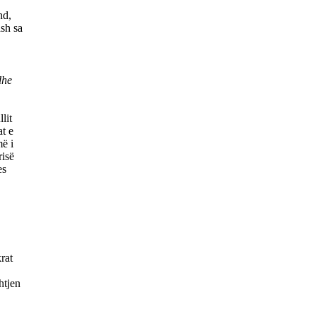
nd,
sh sa
dhe
lit
at e
më i
risë
es
rat
htjen