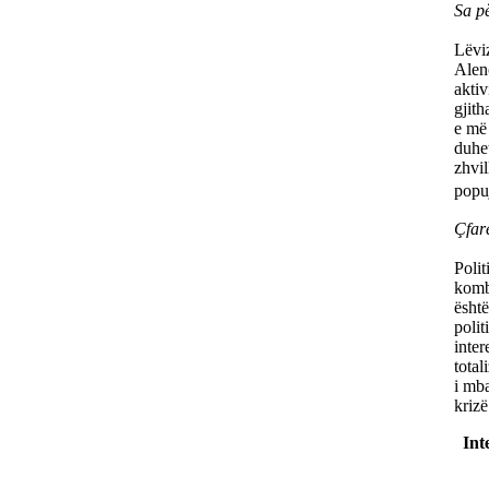
Sa pë
Lëvi
Alenc
aktiv
gjith
e më 
duhet
zhvil
popu
Çfarë
Polit
komb
është
polit
inter
total
i mba
krizë
Inte