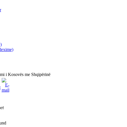
r
)
lexime)
hkimi i Kosovës me Shqipërinë
et
fund