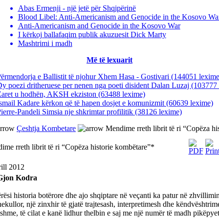
Abas Ermenji - një jetë për Shqipërinë
Blood Libel: Anti-Americanism and Genocide in the Kosovo Wa
Anti-Americanism and Genocide in the Kosovo War
I kërkoj ballafaqim publik akuzuesit Dick Marty
Mashtrimi i madh
Më të lexuarit
ërmendorja e Ballistit të njohur Xhem Hasa - Gostivari
(144051 lexime
y poezi dritheruese per nenen nga poeti disident Dalan Luzaj
(103777 
Zaret u hodhën, AKSH ekziston
(63488 lexime)
smail Kadare kërkon që të hapen dosjet e komunizmit
(60639 lexime)
ierre-Pandeli Simsia nje shkrimtar profilitik
(38126 lexime)
Çeshtja Kombetare
Mendime rreth librit të ri “Copëza h
me rreth librit të ri “Copëza historie kombëtare”*
ill 2012
Gjon Kodra
rësi historia botërore dhe ajo shqiptare në veçanti ka patur në zhvillimi
hekullor, një zinxhir të gjatë trajtesash, interpretimesh dhe këndvështrim
shme, të cilat e kanë lidhur thelbin e saj me një numër të madh pikëpye