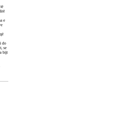
 të
lirë
ha e
ve
 që
i do
t, se
 bijt
n