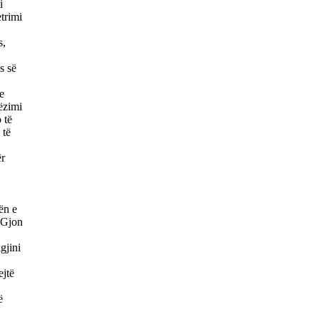
i
etrimi
,
s,
s së
e
ëzimi
 të
 të
ër
ën e
ë Gjon
gjini
ejtë
ë