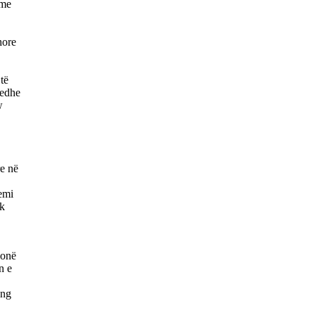
hme
hore
të
 edhe
w
e në
emi
uk
jonë
n e
ang