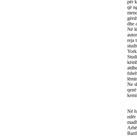
për k
që ng
mendi
gërsh
dhe a
Në lë
autor
reja 
studi
York
Studi
këmbë
atdhe
fshe
lëmin
Ne sh
qenë 
kemi 
Në hy
ndër 
madhe
Arbë
Bardh