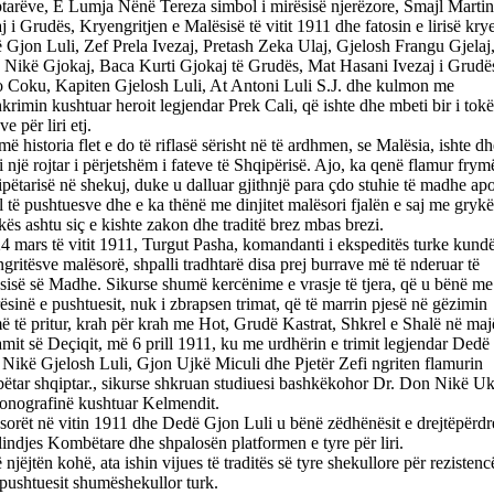
tarëve, E Lumja Nënë Tereza simbol i mirësisë njerëzore, Smajl Martin
j i Grudës, Kryengritjen e Malësisë të vitit 1911 dhe fatosin e lirisë kry
Gjon Luli, Zef Prela Ivezaj, Pretash Zeka Ulaj, Gjelosh Frangu Gjelaj
 Nikë Gjokaj, Baca Kurti Gjokaj të Grudës, Mat Hasani Ivezaj i Grudë
o Coku, Kapiten Gjelosh Luli, At Antoni Luli S.J. dhe kulmon me
krimin kushtuar heroit legjendar Prek Cali, që ishte dhe mbeti bir i tokë
ve për liri etj.
ë historia flet e do të riflasë sërisht në të ardhmen, se Malësia, ishte dh
 një rojtar i përjetshëm i fateve të Shqipërisë. Ajo, ka qenë flamur frym
ipëtarisë në shekuj, duke u dalluar gjithnjë para çdo stuhie të madhe apo
 të pushtuesve dhe e ka thënë me dinjitet malësori fjalën e saj me grykë
ës ashtu siç e kishte zakon dhe traditë brez mbas brezi.
 mars të vitit 1911, Turgut Pasha, komandanti i ekspeditës turke kund
gritësve malësorë, shpalli tradhtarë disa prej burrave më të nderuar të
isë së Madhe. Sikurse shumë kercënime e vrasje të tjera, që u bënë me
ësinë e pushtuesit, nuk i zbrapsen trimat, që të marrin pjesë në gëzimin
 të pritur, krah për krah me Hot, Grudë Kastrat, Shkrel e Shalë në maj
amit së Deçiqit, më 6 prill 1911, ku me urdhërin e trimit legjendar Ded
 Nikë Gjelosh Luli, Gjon Ujkë Miculi dhe Pjetër Zefi ngriten flamurin
ëtar shqiptar., sikurse shkruan studiuesi bashkëkohor Dr. Don Nikë Uk
onografinë kushtuar Kelmendit.
orët në vitin 1911 dhe Dedë Gjon Luli u bënë zëdhënësit e drejtëpërdr
lindjes Kombëtare dhe shpalosën platformen e tyre për liri.
 njëjtën kohë, ata ishin vijues të traditës së tyre shekullore për rezistenc
pushtuesit shumëshekullor turk.