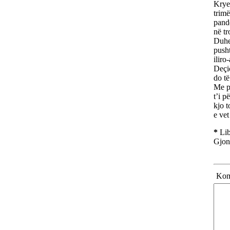
Kryen
trimë
pandë
në tr
Duhet
pusht
iliro
Deçiç
do të
Me p
t’i p
kjo t
e vet
*
Lib
Gjon
Kome