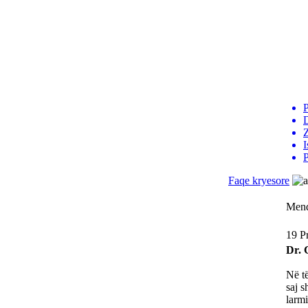
P
D
I
P
Faqe kryesore
Mendi
19 Pr
Dr. 
Në të
saj s
larmi