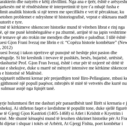
arakterin dhe natyrën e këtij zhvillimi. Nga ana e tjeër, është e arësyes
arkesën më të rëndësishme të interpretimit të tyre t’a mbajë fusha e
mit analitik historik si një terren me specifikën e vet të përcaktuar, ku
etohen problemet e ndryshme të historiografisë, veprat e shkruara mad
utorët e tyre.
më të kërkimeve shkencore historike mund të vërehen librat e rinj nga
ë, që me punë këmbëngulëse e pa zhurmë, arrijnë të na japin veshtrime 
të temave që ato rrokin me mendjen dhe pendën e palodhur. I tillë është
uesi Gjon Frani Ivezaj me librin e ri: “Copëza historie kombëtare” (Ne
, 2012)
uesi Ivezaj i takon njerëzve që punojnë në heshtje plot pasion dhe
ngulje. Si bir kreshnik i trevave të pushkës, besës, bujarisë, urtësisë,
dashurisë Prof. Gjon Fran Ivezaj, është i etur për të nxjerrë në dritë të
htat e shekujve, duke u marrë në mënyrë intensive me kërkime shkencor
 e historisë së Malësisë.
qiptarët ndihemi krenar për prejardhjen tonë Iliro-Pellasgiane, mbasi k
gjithmonë një popull paqësor, mbrojtës të mirë të vetvetës dhe kurrë n
sulmuar asnjë nga fqinjët tanë.
rje hulumtuesi flet me dashuri për paraardhësit tanë Ilirët si krenaria e 
shekuj. Ai shfleton faqet e lavdishme të popullit tone, duke sjellë figurë
 të Gjergj Gjon Kastrioti (1405-1468) si Atlet i Krishtit e Kryetrim i
risë. Me shumë kënaqësi mund të lexohen shkrimet historike për At Fr
i dijetar i shquar i tokës së Arbërit, At Gjergj Fishta, poet kombëtar i