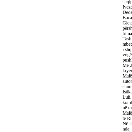
shqip
Iveza
Dedë 
Baca
Gjet
përsh
trima
Tashm
mbeti
i shq
vogël
pushk
Më 24
kryen
Malës
autor
shumë
Istik
Luli,
komb
në m
Malës
të Ri
Në të
ndaj 