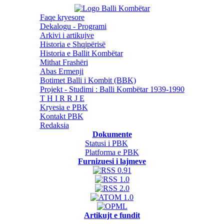
Faqe kryesore
Dekalogu - Programi
Arkivi i artikujve
Historia e Shqipërisë
Historia e Ballit Kombëtar
Mithat Frashëri
Abas Ermenji
Botimet Balli i Kombit (BBK)
Projekt - Studimi : Balli Kombëtar 1939-1990
T H I R R J E
Kryesia e PBK
Kontakt PBK
Redaksia
Dokumente
Statusi i PBK
Platforma e PBK
Furnizuesi i lajmeve
Artikujt e fundit