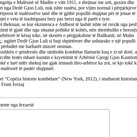
gritja e Malësisë së Madhe e vitit 1911, e drejtuar me urti, guxim dhe
ri nga Dedë Gjon Luli, nuk ishte rastësi, por vijim normal i përpjekjeve
rprera të malësorëve tanë dhe të gjithë popullit shqiptar për të jetuar të 
ojet e veta të trashëguara brez pas brezi nga të parët e tyre.
 theksuar, se kur ekzistenca e Atdheut të lashtë ishte në rrezik nga pes
imit të gjatë dhe nga situatat politike të kohës, nën shembullin e heronj
-arbërorë të kësaj toke, në skenën e përgjakshme të Ballkanit, në Malin
, ngjitet Dedë Gjon Luli si fuqi shpirtërore dhe ushtarake e një populli
 përballet me barbarët mizorë otoman.
ushkën e qëndresës dhe simbolin kombëtar flamurin kuq e zi në dorë, a
ërcillte botës mbarë kumtin e kryetrimit të Arbërisë Gjergj Gjon Kastrioti
okë e larë ndër shekuj me gjak trimash iliro-arbëror ka zot, se kjo tokë ka
 malësorë të pastër shqiptarë.
ri
“Copëza historie kombëtare” (New York, 2012), i studiuesit historia
 Frani Ivezaj
nte nga lexuesit