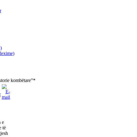
r
)
lexime)
istorie kombëtare”*
n e
e të
tjesh