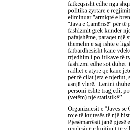
fatkeqsisht edhe nga shqip
politika zyrtare e regjim
eliminuar ''armiqtë e brend
''Java e Çamërisë'' për të
fashizmit grek kundër një
pafajshëme, paraqet një s
themelin e saj ishte e li
fatbardhësisht kanë vdeku
rrjedhim i politikave të
fashizmi edhe sot duhet 
radhët e atyre që kanë je
për të cilat jeta e njeriu
asnjë vlerë. Lenini thuhe
përsoni është tragjedi, po
(vetëm) një statistikë’’.
Organizuesit e ''Javës së
roje të kujtesës të një hi
Pjesëmarrësit janë pjesë e
rëndësinë e kujtimit të v