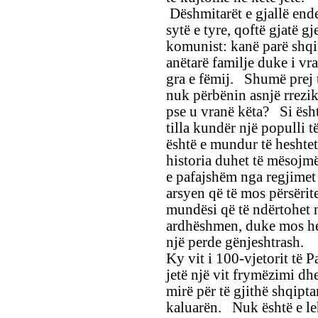
Dëshmitarët e gjallë ende
sytë e tyre, qoftë gjatë g
komunist: kanë parë shqi
anëtarë familje duke i vr
gra e fëmij. Shumë prej ty
nuk përbënin asnjë rrezik
pse u vranë këta? Si ësht
tilla kundër një populli 
është e mundur të heshtet
historia duhet të mësojmë
e pafajshëm nga regjimet 
arsyen që të mos përsërit
mundësi që të ndërtohet nj
ardhëshmen, duke mos he
një perde gënjeshtrash.
Ky vit i 100-vjetorit të P
jetë një vit frymëzimi dh
mirë për të gjithë shqipta
kaluarën. Nuk është e leh