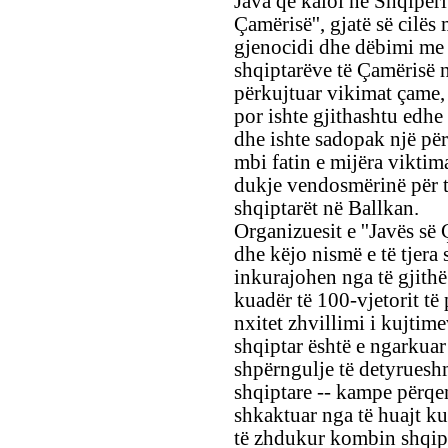
Java që kaloi në Shqipëri
Çamërisë'', gjatë së cilë
gjenocidi dhe dëbimi me f
shqiptarëve të Çamërisë n
përkujtuar vikimat çame, 
por ishte gjithashtu edhe
dhe ishte sadopak një për
mbi fatin e mijëra viktima
dukje vendosmërinë për të
shqiptarët në Ballkan.
Organizuesit e ''Javës së
dhe këjo nismë e të tjera 
inkurajohen nga të gjith
kuadër të 100-vjetorit të
nxitet zhvillimi i kujtime
shqiptar është e ngarkua
shpërngulje të detyruesh
shqiptare -- kampe përqe
shkaktuar nga të huajt ku
të zhdukur kombin shqipt