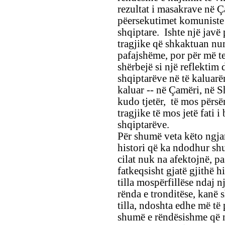
rezultat i masakrave në Ç
pëersekutimet komuniste 
shqiptare. Ishte një javë 
tragjike që shkaktuan nu
pafajshëme, por për më te
shërbejë si një reflektim
shqiptarëve në të kaluarë
kaluar -- në Çamëri, në S
kudo tjetër, të mos përsë
tragjike të mos jetë fati 
shqiptarëve.
Për shumë veta këto ngjar
histori që ka ndodhur sh
cilat nuk na afektojnë, p
fatkeqsisht gjatë gjithë 
tilla mospërfillëse ndaj nj
rënda e tronditëse, kanë s
tilla, ndoshta edhe më t
shumë e rëndësishme që n