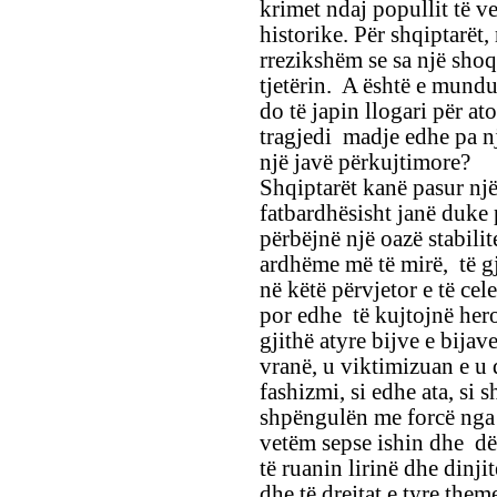
krimet ndaj popullit të ve
historike. Për shqiptarët,
rrezikshëm se sa një shoq
tjetërin. A është e mundu
do të japin llogari për a
tragjedi madje edhe pa një
një javë përkujtimore?
Shqiptarët kanë pasur një 
fatbardhësisht janë duke 
përbëjnë një oazë stabilit
ardhëme më të mirë, të g
në këtë përvjetor e të cel
por edhe të kujtojnë hero
gjithë atyre bijve e bijav
vranë, u viktimizuan e 
fashizmi, si edhe ata, si 
shpëngulën me forcë nga 
vetëm sepse ishin dhe dë
të ruanin lirinë dhe dinji
dhe të drejtat e tyre them