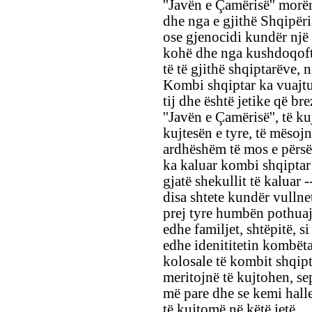
''Javën e Çamërisë'' morë
dhe nga e gjithë Shqipëri
ose gjenocidi kundër një 
kohë dhe nga kushdoqoftë 
të të gjithë shqiptarëve, n
Kombi shqiptar ka vuajtu
tij dhe është jetike që bre
''Javën e Çamërisë'', të k
kujtesën e tyre, të mësoj
ardhëshëm të mos e përsër
ka kaluar kombi shqiptar g
gjatë shekullit të kaluar 
disa shtete kundër vullnet
prej tyre humbën pothuaj 
edhe familjet, shtëpitë, s
edhe idenititetin kombët
kolosale të kombit shqipta
meritojnë të kujtohen, se
më pare dhe se kemi halle 
të kujtomë në këtë jetë.