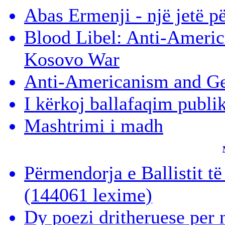
Abas Ermenji - një jetë p
Blood Libel: Anti-Americ
Kosovo War
Anti-Americanism and Ge
I kërkoj ballafaqim publi
Mashtrimi i madh
Përmendorja e Ballistit t
(144061 lexime)
Dy poezi dritheruese per 