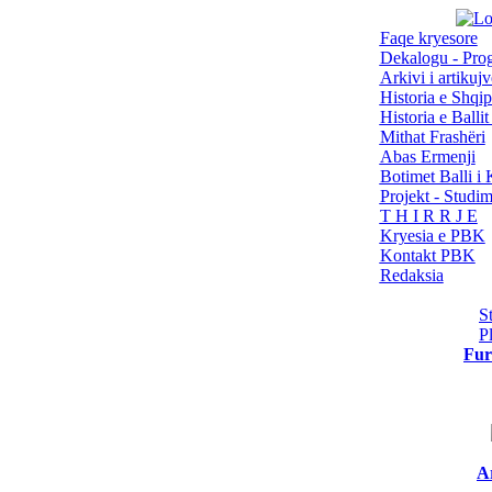
Faqe kryesore
Dekalogu - Pro
Arkivi i artikujv
Historia e Shqip
Historia e Balli
Mithat Frashëri
Abas Ermenji
Botimet Balli 
Projekt - Studi
T H I R R J E
Kryesia e PBK
Kontakt PBK
Redaksia
S
P
Fur
Ar