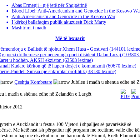
Abas Ermenji - një jetë për Shqipërinë
Blood Libel: Anti-Americanism and Genocide in the Kosovo Wa
Anti-Americanism and Genocide in the Kosovo War
I kërkoj ballafaqim publik akuzuesit Dick Marty
Mashtrimi i madh
Më të lexuarit
ërmendorja e Ballistit të njohur Xhem Hasa - Gostivari
(144101 lexime
y poezi dritheruese per nenen nga poeti disident Dalan Luzaj
(103803 
Zaret u hodhën, AKSH ekziston
(63503 lexime)
smail Kadare kërkon që të hapen dosjet e komunizmit
(60670 lexime)
ierre-Pandeli Simsia nje shkrimtar profilitik
(38130 lexime)
Çeshtja Kombetare
Jubileu i madh u shënua edhe në Z
leu i madh u shënua edhe në Zelandën e Largët
hjetor 2012
tetin e Aucklandit u festua 100 Vjetori i shpalljes së pavarësisë së
ërisë. Me këtë rast ish përgatitur një program me recitime, valle dhe kë
festimi u hap me ekzekutimin me harmonik të Himnit; Rreth Flamurit t