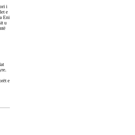
ri i
let e
ga Eni
it u
mtë
at
yre.
orët e