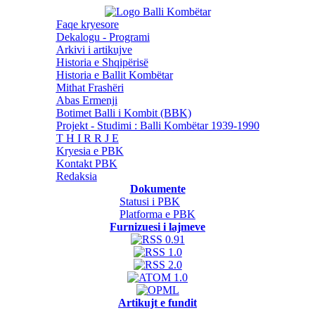
Faqe kryesore
Dekalogu - Programi
Arkivi i artikujve
Historia e Shqipërisë
Historia e Ballit Kombëtar
Mithat Frashëri
Abas Ermenji
Botimet Balli i Kombit (BBK)
Projekt - Studimi : Balli Kombëtar 1939-1990
T H I R R J E
Kryesia e PBK
Kontakt PBK
Redaksia
Dokumente
Statusi i PBK
Platforma e PBK
Furnizuesi i lajmeve
Artikujt e fundit