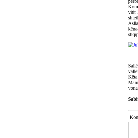
përba
Komun
vitit
shtet
Aslla
kënaq
shqip
Sallë
vallë
Këta 
Manif
vona 
Sabi
Kome