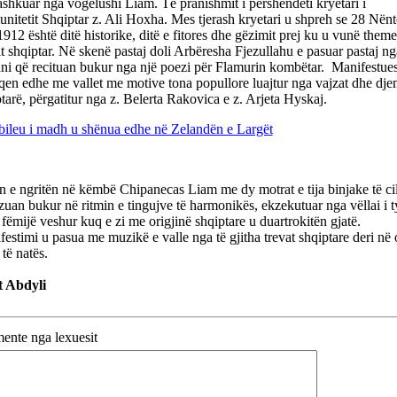
shkuar nga vogëlushi Liam. Të pranishmit i përshëndeti kryetari i
itetit Shqiptar z. Ali Hoxha. Mes tjerash kryetari u shpreh se 28 Nënto
 1912 është ditë historike, ditë e fitores dhe gëzimit prej ku u vunë theme
it shqiptar. Në skenë pastaj doli Arbëresha Fjezullahu e pasuar pastaj n
ni që recituan bukur nga një poezi për Flamurin kombëtar. Manifestues
en edhe me vallet me motive tona popullore luajtur nga vajzat dhe dje
tarë, përgatitur nga z. Belerta Rakovica e z. Arjeta Hyskaj.
n e ngritën në këmbë Chipanecas Liam me dy motrat e tija binjake të cil
zuan bukur në ritmin e tingujve të harmonikës, ekzekutuar nga vëllai i t
fëmijë veshur kuq e zi me origjinë shqiptare u duartrokitën gjatë.
estimi u pasua me muzikë e valle nga të gjitha trevat shqiptare deri në 
të natës.
t Abdyli
nte nga lexuesit