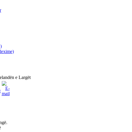
r
)
lexime)
elandën e Largët
ngë.
ë