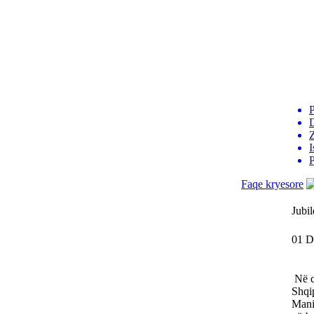
P
D
I
P
Faqe kryesore
Jubi
01 D
Në qy
Shqip
Mani