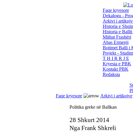
Faqe kryesore
Dekalogu - Pro
Arkivi i artikujv
Historia e Shqip
Historia e Balli
Mithat Frashëri
Abas Ermenji
Botimet Balli 
Projekt - Studi
T H I R R J E
Kryesia e PBK
Kontakt PBK
Redaksia
S
P
Faqe kryesore
Arkivi i artikujve
Politika greke në Ballkan
28 Shkurt 2014
Nga Frank Shkreli