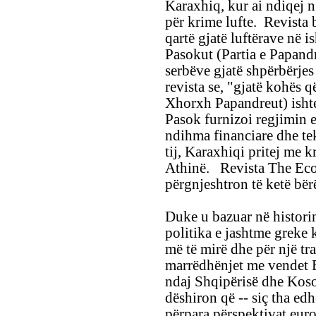
Karaxhiq, kur ai ndiqej n
për krime lufte. Revista b
qartë gjatë luftërave në is
Pasokut (Partia e Papandr
serbëve gjatë shpërbërjes 
revista se, "gjatë kohës q
Xhorxh Papandreut) ishte 
Pasok furnizoi regjimin 
ndihma financiare dhe tek
tij, Karaxhiqi pritej me 
Athinë. Revista The Eco
përgnjeshtron të ketë bër
Duke u bazuar në historinë
politika e jashtme greke 
më të mirë dhe për një t
marrëdhënjet me vendet 
ndaj Shqipërisë dhe Koso
dëshiron që -- siç tha edh
përpara përspektivat euro