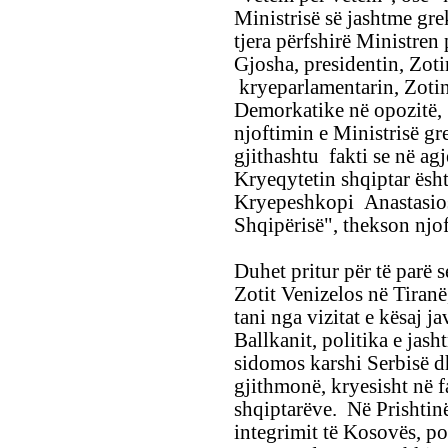
Ministrisë së jashtme gre
tjera përfshirë Ministren
Gjosha, presidentin, Zoti
kryeparlamentarin, Zotin 
Demorkatike në opozitë
njoftimin e Ministrisë gr
gjithashtu fakti se në agj
Kryeqytetin shqiptar ësh
Kryepeshkopi Anastasios i
Shqipërisë", thekson njof
Duhet pritur për të parë s
Zotit Venizelos në Tiranë,
tani nga vizitat e kësaj ja
Ballkanit, politika e jas
sidomos karshi Serbisë dh
gjithmonë, kryesisht në f
shqiptarëve. Në Prishtinë,
integrimit të Kosovës, po