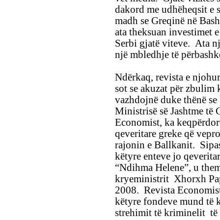
dakord me udhëheqsit e s
madh se Greqinë në Bash
ata theksuan investimet 
Serbi gjatë viteve. Ata n
një mbledhje të përbashkët
Ndërkaq, revista e njohu
sot se akuzat për zbulim 
vazhdojnë duke thënë se 
Ministrisë së Jashtme të 
Economist, ka keqpërdor
qeveritare greke që vepro
rajonin e Ballkanit. Sipa
këtyre enteve jo qeverita
“Ndihma Helene”, u them
kryeministrit Xhorxh Pap
2008. Revista Economist 
këtyre fondeve mund të k
strehimit të kriminelit 