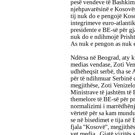
pesë vendeve të Bashkim
njehpavarësinë e Kosovës,
tij nuk do e pengojë Koso
integrimeve euro-atlantik
presidente e BE-së për g
nuk do e ndihmojë Prisht
As nuk e pengon as nuk 
Ndërsa në Beograd, aty ku 
medias vendase, Zoti Veni
udhëheqsit serbë, tha se 
për të ndihmuar Serbinë d
megjithëse, Zoti Venizelos
Ministrave të jashtëm të 
themelore të BE-së për pr
normalizimi i marrëdhënj
vërtetë për sa kam mundu
se në bisedimet e tija n
fjala ''Kosovë'', megjith
vet media. Gjatë vizitës s