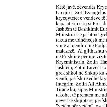
Këtë javë, zëvendës Kryem
Greqisë, Zoti Evangelos 
kryeqytetet e vendeve të
kapacitetin e tij si Presid
Jashtëm të Bashkimit Eur
Ministrisë së jashtme gre
takua me udhëheqsit më të
vonë ai qëndroi në Podgo
malazezë. Ai gjithashtu v
në Prishtinë për një vizit
Kryeministrin, Zotin Ha
Jashtëm, Zotin Enver Hoxh
grek shkoi në Shkup ku z
vendi, përfshirë edhe kr
Integrim, Zotin Ali Ahme
Tiranë ku, sipas Ministri
takohet të premten me udhë
qeverisë shqiptare, përf
"vetëm për vetëm", ose "k