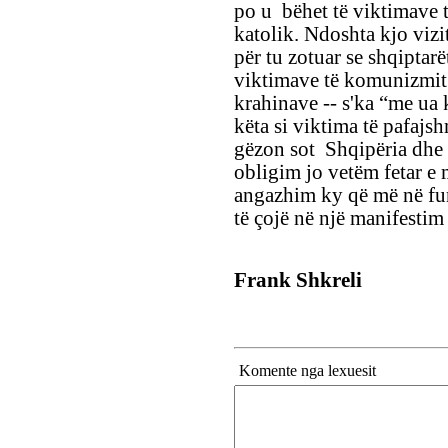
po u bëhet të viktimave t
katolik. Ndoshta kjo vizit
për tu zotuar se shqiptarët
viktimave të komunizmit sh
krahinave -- s'ka “me ua 
këta si viktima të pafajs
gëzon sot Shqipëria dhe 
obligim jo vetëm fetar e 
angazhim ky që më në fun
të çojë në një manifestim
Frank Shkreli
Komente nga lexuesit