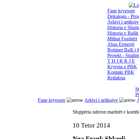
Faqe kryesore
Dekalogu - Pro
Arkivi i artikujv
Historia e Shqip
Historia e Balli
Mithat Frashëri
Abas Ermenji
Botimet Balli 
Projekt - Studi
T H I R R J E
Kryesia e PBK
Kontakt PBK
Redaksia
S
P
Faqe kryesore
Arkivi i artikujve
A
Shqipëria nderon martirët e kombit
10 Tetor 2014
Nga Frank Shkreli