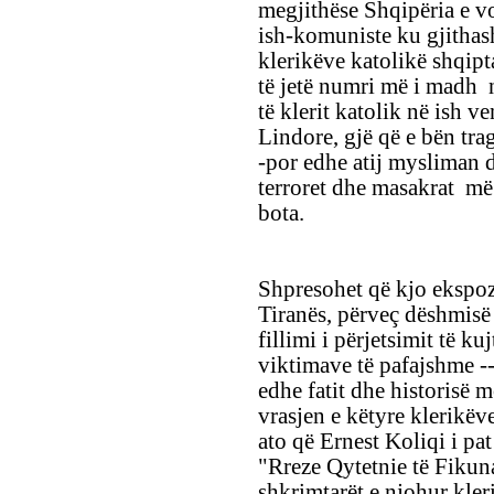
megjithëse Shqipëria e vo
ish-komuniste ku gjithash
klerikëve katolikë shqipt
të jetë numri më i madh
të klerit katolik në ish 
Lindore, gjë që e bën trag
-por edhe atij mysliman d
terroret dhe masakrat më
bota.
Shpresohet që kjo ekspoz
Tiranës, përveç dëshmisë 
fillimi i përjetsimit të ku
viktimave të pafajshme --
edhe fatit dhe historisë
vrasjen e këtyre klerikë
ato që Ernest Koliqi i pat
"Rreze Qytetnie të Fikun
shkrimtarët e njohur kler