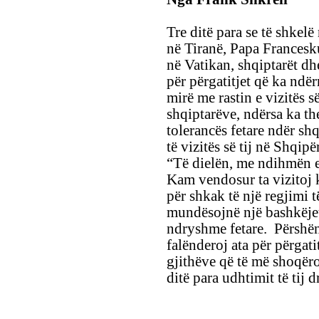
Tre ditë para se të shkelë
në Tiranë, Papa Francesk
në Vatikan, shqiptarët dh
për përgatitjet që ka ndër
mirë me rastin e vizitës së
shqiptarëve, ndërsa ka t
tolerancës fetare ndër shq
të vizitës së tij në Shqip
“Të dielën, me ndihmën e 
Kam vendosur ta vizitoj 
për shkak të një regjimi t
mundësojnë një bashkëjet
ndryshme fetare. Përshën
falënderoj ata për përgati
gjithëve që të më shoqëro
ditë para udhtimit të tij d