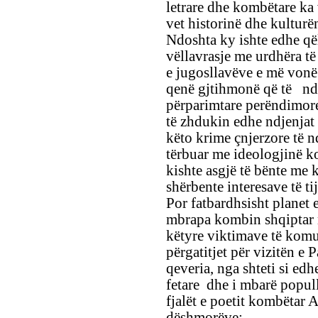
letrare dhe kombëtare ka
vet historinë dhe kulturë
Ndoshta ky ishte edhe që
vëllavrasje me urdhëra të 
e jugosllavëve e më vonë t
qenë gjtihmonë që të nda
përparimtare perëndimore
të zhdukin edhe ndjenjat
këto krime çnjerzore të n
tërbuar me ideologjinë ko
kishte asgjë të bënte me 
shërbente interesave të tij
Por fatbardhsisht planet 
mbrapa kombin shqiptar 
këtyre viktimave të kom
përgatitjet për vizitën e
qeveria, nga shteti si ed
fetare dhe i mbarë popull
fjalët e poetit kombëtar 
dëshmorëve: