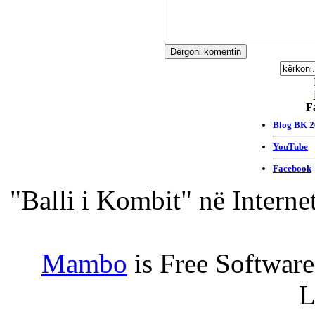
F
"Balli i Kombit" në Interne
Mambo
is Free Softwar
L