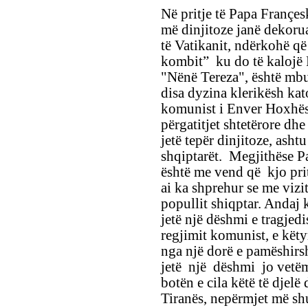
Në pritje të Papa Françes
më dinjitoze janë dekoru
të Vatikanit, ndërkohë q
kombit” ku do të kalojë 
"Nënë Tereza", është mbul
disa dyzina klerikësh kat
komunist i Enver Hoxhës
përgatitjet shtetërore dhe
jetë tepër dinjitoze, ashtu
shqiptarët. Megjithëse Pa
është me vend që kjo prit
ai ka shprehur se me vizitë
popullit shiqptar. Andaj kj
jetë një dëshmi e tragjedi
regjimit komunist, e këty
nga një dorë e pamëshirsh
jetë një dëshmi jo vetëm 
botën e cila këtë të djelë
Tiranës, nepërmjet më s