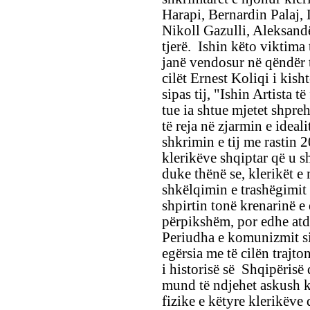
Harapi, Bernardin Palaj,
Nikoll Gazulli, Aleksand
tjerë. Ishin këto viktima 
janë vendosur në qëndër t
cilët Ernest Koliqi i kisht
sipas tij, "Ishin Artista 
tue ia shtue mjetet shpreh
të reja në zjarmin e idea
shkrimin e tij me rastin 20
klerikëve shqiptar që u 
duke thënë se, klerikët e 
shkëlqimin e trashëgimit
shpirtin tonë krenarinë e 
përpikshëm, por edhe atdh
Periudha e komunizmit si 
egërsia me të cilën trajto
i historisë së Shqipërisë
mund të ndjehet askush k
fizike e këtyre klerikëve 