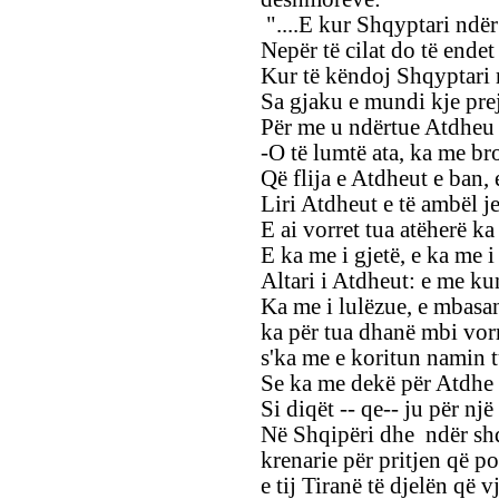
"....E kur Shqyptari ndër
Nepër të cilat do të endet j
Kur të këndoj Shqyptari 
Sa gjaku e mundi kje pre
Për me u ndërtue Atdheu 
-O të lumtë ata, ka me br
Që flija e Atdheut e ban, 
Liri Atdheut e të ambël je
E ai vorret tua atëherë k
E ka me i gjetë, e ka me i 
Altari i Atdheut: e me kun
Ka me i lulëzue, e mbasa
ka për tua dhanë mbi vorr,
s'ka me e koritun namin t
Se ka me dekë për Atdhe s
Si diqët -- qe-- ju për nj
Në Shqipëri dhe ndër shq
krenarie për pritjen që p
e tij Tiranë të djelën që 