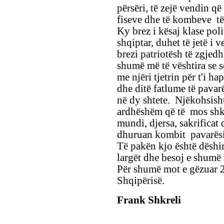
përsëri, të zejë vendin që
fiseve dhe të kombeve të 
Ky brez i kësaj klase poli
shqiptar, duhet të jetë i 
brezi patriotësh të zgjedh
shumë më të vështira se 
me njëri tjetrin për t'i ha
dhe ditë fatlume të pavar
në dy shtete. Njëkohsisht
ardhëshëm që të mos shk
mundi, djersa, sakrificat
dhuruan kombit pavarës
Të pakën kjo është dëshi
largët dhe besoj e shumë
Për shumë mot e gëzuar 2
Shqipërisë.
Frank Shkreli