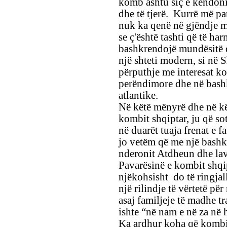
komb ashtu siç e këndoni
dhe të tjerë. Kurrë më par
nuk ka qenë në gjëndje m
se ç'është tashti që të ha
bashkrendojë mundësitë dh
një shteti modern, si në 
përputhje me interesat ko
perëndimore dhe në bas
atlantike.
Në këtë mënyrë dhe në kët
kombit shqiptar, ju që sot
në duarët tuaja frenat e f
jo vetëm që me një bashk
nderonit Atdheun dhe lavd
Pavarësinë e kombit shqi
njëkohsisht do të ringjall
një rilindje të vërtetë pë
asaj familjeje të madhe tr
ishte “në nam e në za në 
Ka ardhur koha që kombi 