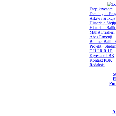
Faqe kryesore
Dekalogu - Pro
Arkivi i artikujv
Historia e Shqip
Historia e Balli
Mithat Frashëri
Abas Ermenji
Botimet Balli 
Projekt - Studi
T H I R R J E
Kryesia e PBK
Kontakt PBK
Redaksia
S
P
Fur
Ar