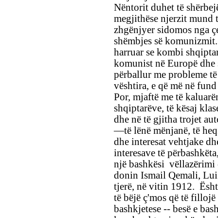
Nëntorit duhet të shërbej
megjithëse njerzit mund t
zhgënjyer sidomos nga çer
shëmbjes së komunizmit.
harruar se kombi shqiptar
komunist në Europë dhe se
përballur me probleme të 
vështira, e që më në fund 
Por, mjaftë me të kaluarën
shqiptarëve, të kësaj kla
dhe në të gjitha trojet a
—të lënë mënjanë, të heq
dhe interesat vehtjake dh
interesave të përbashkëta
një bashkësi vëllazërimi 
donin Ismail Qemali, Lui
tjerë, në vitin 1912. Ësht
të bëjë ç'mos që të fillojë
bashkjetese -- besë e bash