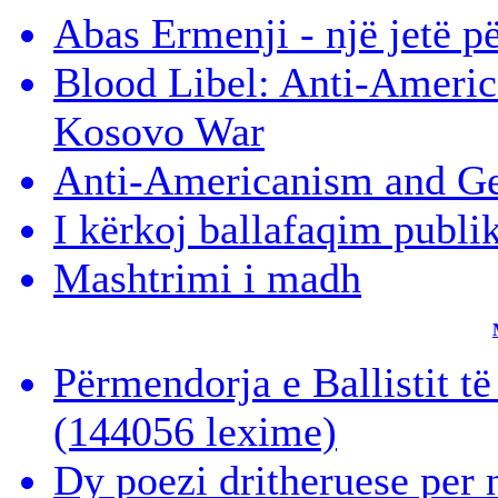
Abas Ermenji - një jetë p
Blood Libel: Anti-Americ
Kosovo War
Anti-Americanism and Ge
I kërkoj ballafaqim publi
Mashtrimi i madh
Përmendorja e Ballistit t
(144056 lexime)
Dy poezi dritheruese per 