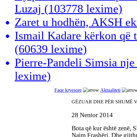
Luzaj
(103778 lexime)
Zaret u hodhën, AKSH ek
Ismail Kadare kërkon që 
(60639 lexime)
Pierre-Pandeli Simsia nje
lexime)
Faqe kryesore
Aktualiteti
GËZUAR DHE PËR SHUMË V
28 Nentor 2014
Bota që kur është zenë, S
Naim Frashëri. Dhe gjithn