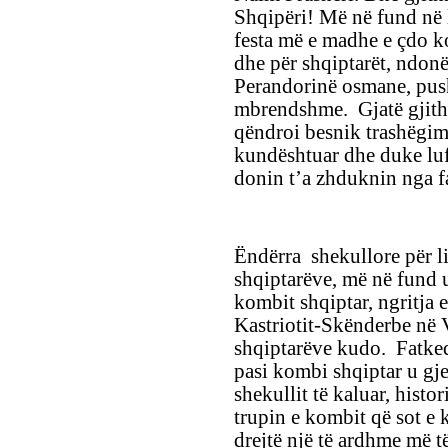
Shqipëri! Më në fund në l
festa më e madhe e çdo k
dhe për shqiptarët, ndonë
Perandorinë osmane, push
mbrendshme. Gjatë gjithë
qëndroi besnik trashëgim
kundështuar dhe duke luf
donin t’a zhduknin nga f
Ëndërra shekullore për li
shqiptarëve, më në fund 
kombit shqiptar, ngritja e
Kastriotit-Skënderbe në 
shqiptarëve kudo. Fatkeq
pasi kombi shqiptar u gjet
shekullit të kaluar, histor
trupin e kombit që sot e 
drejtë një të ardhme më t