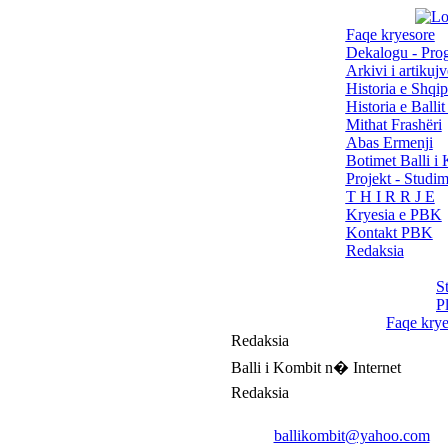
Faqe kryesore
Dekalogu - Pro
Arkivi i artikujv
Historia e Shqip
Historia e Balli
Mithat Frashëri
Abas Ermenji
Botimet Balli 
Projekt - Studi
T H I R R J E
Kryesia e PBK
Kontakt PBK
Redaksia
S
P
Faqe krye
Redaksia
Balli i Kombit n� Internet
Redaksia
ballikombit@yahoo.com