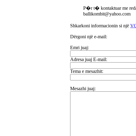
P�r t� kontaktuar me red
ballikombit@yahoo.com
Shkarkoni informacionin si një
VC
Dërgoni një e-mail:
Emri juaj:
Adresa juaj E-mail:
Tema e mesazhit:
Mesazhi juaj: