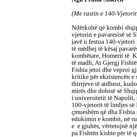
(Me rastin e 140-Vjetorit
Ndërkohë që kombi shqipt
vjetorin e pavaresisë së 
javë u festua 140-vjetori 
të mëdhej të kësaj pavarë
kombëtare, Homerit të Ko
të madh, At Gjergj Fishtë
Fishta jetoi dhe veproi g
kritike për ekzistencën e s
thirrjeve të atdheut, kudo
mirës dhe dobisë së Shqi
i universitetit të Napolit
100-vjetorit të lindjes së
çmueshëm që dha Fishta n
edukimin e kombit, në rua
e e gjuhës, vërtetojnë nj
pa Fishtën kishte për të q