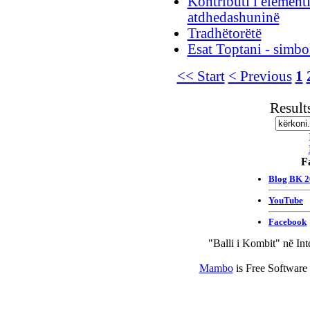
Kontributi i elementi
atdhedashuninë
Tradhëtorëtë
Esat Toptani - simbo
<< Start
< Previous
1
Result
F
"Balli i Kombit" në Int
Mambo
is Free Software