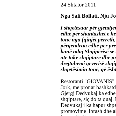
24 Shtator 2011
Nga Sali Bollati, Nju J
I shqetësuar për gjendjen
edhe për shantazhet e he
tonë nga fqinjët përreth,
përqendrua edhe për pre
kanë ndaj Shqipërisë së 
atë tokë shqiptare dhe pr
drejtohemi qeverisë shqi
shqetësimin tonë, që ësht
Restoranti "GIOVANIS" 
Jork, me pronar bashkatdh
Gjergj Dedvukaj ka edhe 
shqiptare, siç do ta quaj. 
Dedvukaj i ka hapur shp
promovime librash dhe ak