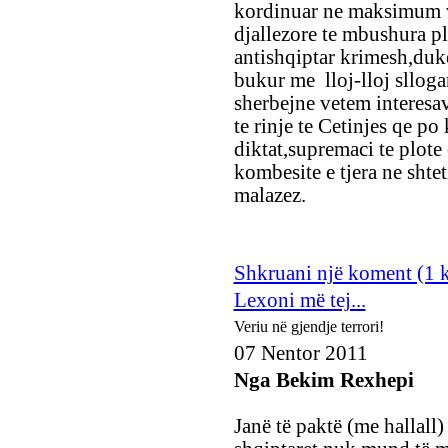
kordinuar ne maksimum v
djallezore te mbushura pl
antishqiptar krimesh,duk
bukur me lloj-lloj slloga
sherbejne vetem interesa
te rinje te Cetinjes qe p
diktat,supremaci te plote 
kombesite e tjera ne shtet
malazez.
Shkruani një koment (1 
Lexoni më tej...
Veriu në gjendje terrori!
07 Nentor 2011
Nga Bekim Rexhepi
Janë të paktë (me hallall