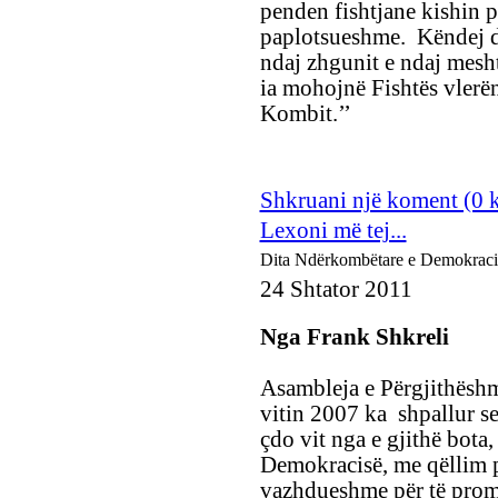
penden fishtjane kishin pë
paplotsueshme. Këndej de
ndaj zhgunit e ndaj mesht
ia mohojnë Fishtës vlerën
Kombit.’’
Shkruani një koment (0 
Lexoni më tej...
Dita Ndërkombëtare e Demokraci
24 Shtator 2011
Nga Frank Shkreli
Asambleja e Përgjithësh
vitin 2007 ka shpallur se
çdo vit nga e gjithë bota
Demokracisë, me qëllim p
vazhdueshme për të prom