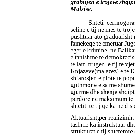
grabitjen e trojeve shqi
Malsise.
Shteti cerrnogoras i C
seline e tij ne mes te tro
pushtuar ato gradualisht 
famekeqe te emeruar Jugos
eger e kriminel ne Ballka
e tanishme te demokracis
te lart rrugen e tij te vj
Knjazeve(malazez) e te K
shfarosjen e plote te popu
gjithmone e sa me shume 
gjurme dhe shenje shqiptar
perdore ne maksimum te g
shtetit te tij qe ka ne dis
Aktualisht,per realizimin 
tashme ka instruktuar dhe
strukturat e tij shteterore