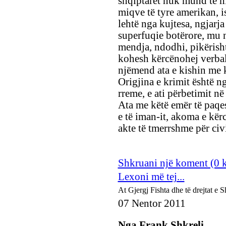
shqiptaret nuk mund të m
miqve të tyre amerikan, 
lehtë nga kujtesa, ngjarja
superfuqie botërore, mu në
mendja, ndodhi, pikërisht 
kohesh kërcënohej verbali
njëmend ata e kishin me k
Origjina e krimit është ng
rreme, e ati përbetimit n
Ata me këtë emër të paqes
e të iman-it, akoma e kër
akte të tmerrshme për civi
Shkruani një koment (0 
Lexoni më tej...
At Gjergj Fishta dhe të drejtat e 
07 Nentor 2011
Nga Frank Shkreli