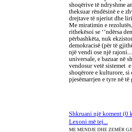
shoqërive të ndryshme an
theksuar rëndësinë e e zhv
drejtave të njeriut dhe l
Me miratimin e rezolutës
rithekësoi se ‘’ndërsa de
përbashkëta, nuk ekzisto
demokracisë (për të gjith
një vendi ose një rajoni..
universale, e bazuar në s
vendosur vetë sistemet e
shoqërore e kulturore, si 
pjesëmarrjen e tyre në të g
Shkruani një koment (0 
Lexoni më tej...
ME MENDJE DHE ZEMËR G