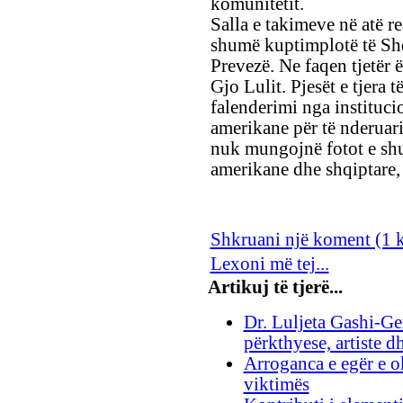
komunitetit.
Salla e takimeve në atë re
shumë kuptimplotë të Shq
Prevezë. Ne faqen tjetër 
Gjo Lulit. Pjesët e tjera
falenderimi nga instituci
amerikane për të nderuar
nuk mungojnë fotot e shu
amerikane dhe shqiptare, 
Shkruani një koment (1 
Lexoni më tej...
Artikuj të tjerë...
Dr. Luljeta Gashi-Ge
përkthyese, artiste d
Arroganca e egër e ok
viktimës