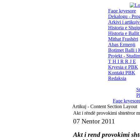
Faqe kryesore
Dekalogu - Pro
Arkivi i artikujv
Historia e Shqip
Historia e Balli
Mithat Frashëri
Abas Ermenji
Botimet Balli 
Projekt - Studi
T H I R R J E
Kryesia e PBK
Kontakt PBK
Redaksia
S
P
Faqe kryesor
Artikuj - Content Section Layout
Akt i rëndë provokimi shtetëror m
07 Nentor 2011
Akt i rend provokimi sht