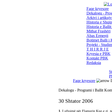
Faqe kryesore
Dekalogu - Pro
Arkivi i artikujv
Historia e Shqip
Historia e Balli
Mithat Frashëri
Abas Ermenji
Botimet Balli 
Projekt - Studi
T H I R R J E
Kryesia e PBK
Kontakt PBK
Redaksia
S
P
Faqe kryesore
D
Dekalogu - Programi i Ballit Kom
30 Shtator 2006
1.
Luftojmë për Flamurin Kuq e zi, për