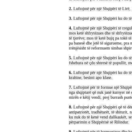
2.
Luftojmë për një Shqipëri të Lirë
3.
Luftojmë për një Shqipëri ku do të 
4.
Luftojmë për një Shqipëri të rregu
mos ketë shfrytëzues dhe të shfrytëzue
të tjerëve; mos të ketë bujq pa tokë 
pa banesë dhe jetë të sigurueme, pra 
rrënjësisht të reformuem simbas shpirt
5.
Luftojmë për një Shqipëri ku do të 
fshehura në çdo shtresë të popullit, me
6.
Luftojmë për një Shqipëri ku do të 
krahine, besimi apo klase.
7.
Luftojmë për të formue një Shqipë
nga shqiptarë që nuk janë kursyer në 
mirën e këtij vendi, prej burrash punt
8.
Luftojmë për një Shqipëri që të d
antipatriotët, tradhëtarët, të shiturit,
ku nuk do të kenë vend dallkaukët, ser
përparimin e Shqipërisë së Rilindur.
9.
Luftojmë për të harmonizue dhe bas