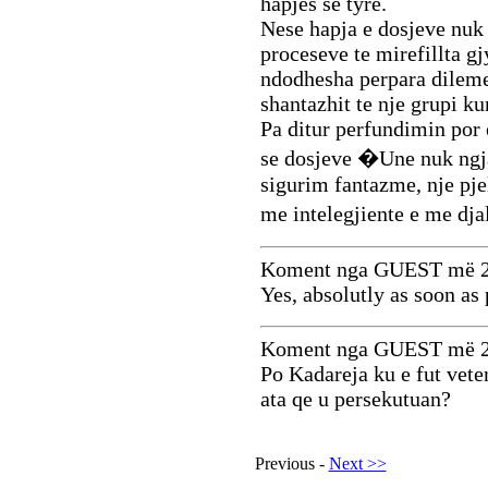
hapjes se tyre.
Nese hapja e dosjeve nuk 
proceseve te mirefillta gj
ndodhesha perpara dilem
shantazhit te nje grupi ku
Pa ditur perfundimin por
se dosjeve �Une nuk ngjal
sigurim fantazme, nje pjel
me intelegjiente e me dj
Koment nga GUEST më 2
Yes, absolutly as soon as 
Koment nga GUEST më 2
Po Kadareja ku e fut vete
ata qe u persekutuan?
Previous -
Next >>