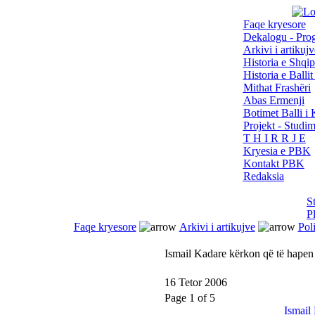
Faqe kryesore
Dekalogu - Pro
Arkivi i artikujv
Historia e Shqip
Historia e Balli
Mithat Frashëri
Abas Ermenji
Botimet Balli 
Projekt - Studi
T H I R R J E
Kryesia e PBK
Kontakt PBK
Redaksia
S
P
Faqe kryesore
Arkivi i artikujve
Poli
Ismail Kadare kërkon që të hapen
16 Tetor 2006
Page 1 of 5
Ismail