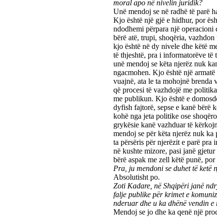
moral apo në nivelin juridik?
Unë mendoj se në radhë të parë hap
Kjo është një gjë e hidhur, por ës
ndodhemi përpara një operacioni q
bërë atë, trupi, shoqëria, vazhdon
kjo është në dy nivele dhe këtë me
të thjeshtë, pra i informatorëve t
unë mendoj se këta njerëz nuk kan
ngacmohen. Kjo është një armatë 
vuajnë, ata le ta mohojnë brenda 
që procesi të vazhdojë me politikan
me publikun. Kjo është e domosdos
dyfish fajtorë, sepse e kanë bërë 
kohë nga jeta politike ose shoqëror
grykësie kanë vazhduar të kërkojnë 
mendoj se për këta njerëz nuk ka p
ta përsëris për njerëzit e parë pra 
në kushte mizore, pasi janë gjetur 
bërë aspak me zell këtë punë, por 
Pra, ju mendoni se duhet të ketë nj
Absolutisht po.
Zoti Kadare, në Shqipëri janë ndr
falje publike për krimet e komuni
nderuar dhe u ka dhënë vendin e 
Mendoj se jo dhe ka qenë një proc