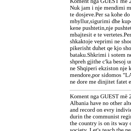
Koment nga GUEST më 2
Nuk jam i nje mendimi me
te dosjeve.Per sa kohe do 
mbyllur,sigurimi dhe kup
kene pushtetin,nje pushtet
mbajtesit e te vertetes.Per
shkaktoje veprimi ne sho
pikerisht duhet qe kjo sho
bataku.Shkrimi i sotem ne
shpreh gjithe c'ka besoj u
ne Shqiperi ekziston nje k
mendore,por sidomos "
ne dore me dinjitet fatet
Koment nga GUEST më 2
Albania have no other alte
and record on evry indiv
durin the communist regi
the country is on its way 
society. Let's teach the n