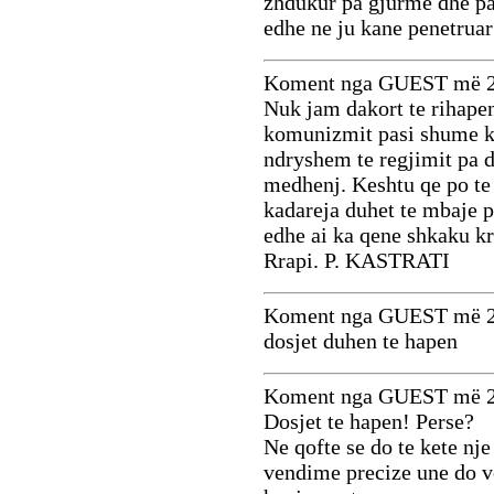
zhdukur pa gjurme dhe pa
edhe ne ju kane penetrua
Koment nga GUEST më 2
Nuk jam dakort te rihapen
komunizmit pasi shume kr
ndryshem te regjimit pa d
medhenj. Keshtu qe po te 
kadareja duhet te mbaje 
edhe ai ka qene shkaku kr
Rrapi. P. KASTRATI
Koment nga GUEST më 2
dosjet duhen te hapen
Koment nga GUEST më 2
Dosjet te hapen! Perse?
Ne qofte se do te kete nje
vendime precize une do v