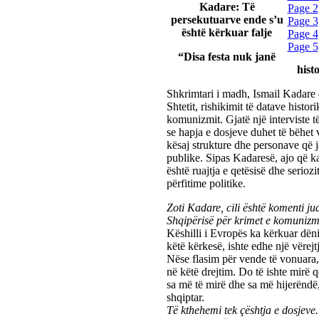
Kadare: Të
Page 2
persekutuarve ende s’u
Page 3
është kërkuar falje
Page 4
Page 5
“Disa festa nuk janë
hist
Shkrimtari i madh, Ismail Kadare ë
Shtetit, rishikimit të datave histor
komunizmit. Gjatë një interviste 
se hapja e dosjeve duhet të bëhet 
kësaj strukture dhe personave që 
publike. Sipas Kadaresë, ajo që k
është ruajtja e qetësisë dhe seriozit
përfitime politike.
Zoti Kadare, cili është komenti ju
Shqipërisë për krimet e komunizm
Këshilli i Evropës ka kërkuar dë
këtë kërkesë, ishte edhe një vërejt
Nëse flasim për vende të vonuara,
në këtë drejtim. Do të ishte mirë 
sa më të mirë dhe sa më hijerëndë,
shqiptar.
Të kthehemi tek çështja e dosjeve.