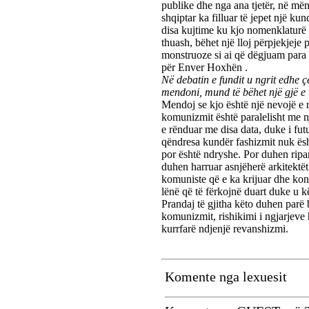
publike dhe nga ana tjetër, në mëny
shqiptar ka filluar të jepet një k
disa kujtime ku kjo nomenklaturë 
thuash, bëhet një lloj përpjekjeje p
monstruoze si ai që dëgjuam para d
për Enver Hoxhën .
Në debatin e fundit u ngrit edhe çë
mendoni, mund të bëhet një gjë e t
Mendoj se kjo është një nevojë e 
komunizmit është paralelisht me nj
e rënduar me disa data, duke i futur
qëndresa kundër fashizmit nuk ësht
por është ndryshe. Por duhen rip
duhen harruar asnjëherë arkitektët
komuniste që e ka krijuar dhe kont
lënë që të fërkojnë duart duke u k
Prandaj të gjitha këto duhen parë 
komunizmit, rishikimi i ngjarjeve 
kurrfarë ndjenjë revanshizmi.
Komente nga lexuesit