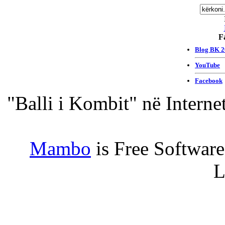
F
"Balli i Kombit" në Interne
Mambo
is Free Softwar
L