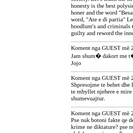
honesty is the best polysie
honer and the word ''Besa
word, ''Ate e di partia'' L
hoodlum's and criminals 
guilty and reword the inn
Koment nga GUEST më 2
Jam shum� dakort me 
Jojo
Koment nga GUEST më 2
Shpresojme te behet dhe ku
te mbyllet njehere e mire 
shumevuajtur.
Koment nga GUEST më 2
Pse nuk botoni fakte qe d
krime ne diktature? pse n