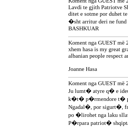
Koment nga GUEST më 2
Lavdi te gjith Patriotve 
ditet e sotme por duhet t
�sht arritur deri ne f
BASHKUAR
Koment nga GUEST më 2
xhem hasa is my great gra
albanian people respect
Joanne Hasa
Koment nga GUEST më 2
Ju lumt� atyre q� e ideu
k�t� p�rmendore t� pa
Ngadal�, por sigurt�, f
po �lirohet nga laku sll
P�rpara patriot� shqipt