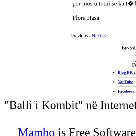
por mos u tutni se ka t
Flora Hasa
Previous -
Next >>
F
"Balli i Kombit" në Interne
Mambo
is Free Softwar