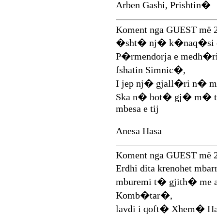
Arben Gashi, Prishtin�
Koment nga GUEST më 2
�sht� nj� k�naq�si q
P�rmendorja e medh�r
fshatin Simnic�,
I jep nj� gjall�ri n�
Ska n� bot� gj� m� t
mbesa e tij
Anesa Hasa
Koment nga GUEST më 2
Erdhi dita krenohet mba
mburemi t� gjith� me 
Komb�tar�,
lavdi i qoft� Xhem� Ha