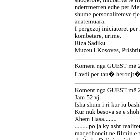
nderrmerren edhe per Mefa
shume personaliteteve tje
anatemuara.
I pergezoj iniciatoret per 
kombetare, urime.
Riza Sadiku
Muzeu i Kosoves, Prishti
Koment nga GUEST më 2
Lavdi per tan� heronjt� e
Koment nga GUEST më 2
Jam 52 vj.
Isha shum i ri kur iu bas
Kur nuk besova se e shoh k
Xhem Hasa........
.........po ja ky asht rea
maqedhoncit ne filmin e t