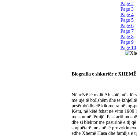
Page 2
Page 3
Page 4
Page 5
Page 6
Page 7
Page 8
Page 9
Page 10
Biografia e shkurtër e XHE
Në rrëzë të malit Ahishtë, në afërs
me ujë të bollshëm dhe të kthjelltë,
pesëmbëdhjetë kilometra në jug-pe
Këtu, në këtë fshat në vitin 1908 l
me shumë fëmijë. Pasi ariti moshë
dhe si blektor me pasurinë e tij që
shqipëtarë me anë të provokimeve 
edhe Xhemë Hasa dhe familja e tij.