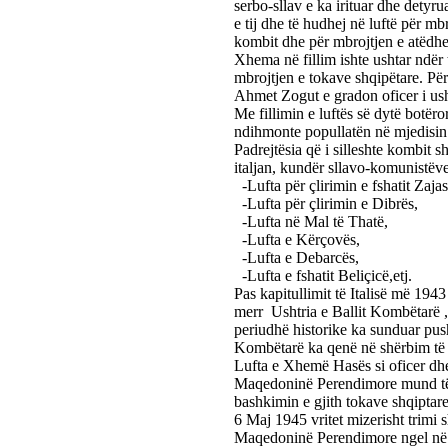
serbo-sllav e ka irituar dhe detyru
e tij dhe të hudhej në luftë për mbr
kombit dhe për mbrojtjen e atëdheut
Xhema në fillim ishte ushtar ndër t
mbrojtjen e tokave shqipëtare. Për
Ahmet Zogut e gradon oficer i ush
Me fillimin e luftës së dytë botëro
ndihmonte popullatën në mjedisin 
Padrejtësia që i silleshte kombit s
italjan, kundër sllavo-komunistëve
-Lufta për çlirimin e fshatit Zajas
-Lufta për çlirimin e Dibrës,
-Lufta në Mal të Thatë,
-Lufta e Kërçovës,
-Lufta e Debarcës,
-Lufta e fshatit Beliçicë,etj.
Pas kapitullimit të Italisë më 19
merr Ushtria e Ballit Kombëtarë , 
periudhë historike ka sunduar push
Kombëtarë ka qenë në shërbim të 
Lufta e Xhemë Hasës si oficer dhe
Maqedoninë Perendimore mund të k
bashkimin e gjith tokave shqiptare 
6 Maj 1945 vritet mizerisht trimi sh
Maqedoninë Perendimore ngel në 