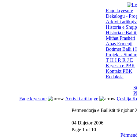
Faqe kryesore
Dekalogu - Pro
Arkivi i artikujv
Historia e Shqip
Historia e Balli
Mithat Frashëri
Abas Ermenji
Botimet Balli 
Projekt - Studi
T H I R R J E
Kryesia e PBK
Kontakt PBK
Redaksia
S
P
Faqe kryesore
Arkivi i artikujve
Çeshtja K
Përmendorja e Ballistit të njohur
04 Dhjetor 2006
Page 1 of 10
Përmendo