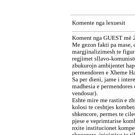
Komente nga lexuesit
Koment nga GUEST më 2
Me gezon fakti pa mase, q
margjinalizimesh te figur
regjimet sllavo-komuniste,
zbukurojn ambijentet haps
permendoren e Xheme Ha
Sa per dieni, jame i inter
madhesia e permendores d
vendosur).
Eshte mire me rastin e zb
kolosi te ceshtjes kombeta
shkencore, permes te cile
pjese e veprimtarise kom
nxite institucionet kompe
shoqerore, iniciativa te t