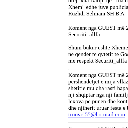
drejt xha Dalipi qe i th
Xhem" edhe juve publicis
Ruzhdi Selmani SH B A
Koment nga GUEST më 2
Securiti_allfa
Shum bukur eshte Xheme H
ne qender te qytetit te Go
me respekt Securiti_allfa
Koment nga GUEST më 2
pershendetjet e mija vllaz
shetitje mu dha rasti hap
nji shqiptar nga nji familj
lexova pe punen dhe kontri
dhe njiherit uruar festa e
trnovci55@hotmail.com