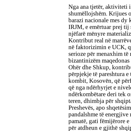
Nga ana tjetër, aktiviteti 
shumëllojshëm. Krijues os
barazi nacionale mes dy
IRJM, e emërtuar prej tij 
njëfarë mënyre materiali
Kontribut real në marrëve
në faktorizimin e UCK, q
serioze për menaxhim të 
bizantinizëm maqedonas 
Ohër dhe Shkup, kontribut
përpjekje të pareshtura e
kombit, Kosovën, që përf
që nga ndërhyrjet e nivele
ndërkombëtare deri tek o
teren, dhimbja për shqipt
Preshevës, apo shqetësim
pandalshme të energjive r
pamatë, gati fëmijërore e 
për atdheun e gjithë shq