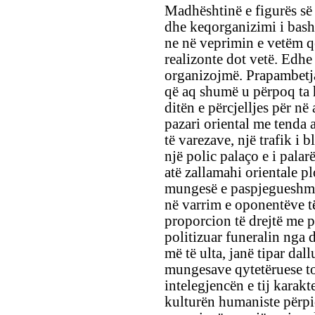
Madhështinë e figurës së 
dhe keqorganizimi i bashk
ne në veprimin e vetëm që
realizonte dot vetë. Edhe
organizojmë. Prapambetja,
që aq shumë u përpoq ta 
ditën e përcjelljes për n
pazari oriental me tenda a
të varezave, një trafik i 
një polic palaço e i palar
atë zallamahi orientale p
mungesë e paspjegueshm
në varrim e oponentëve t
proporcion të drejtë me p
politizuar funeralin nga d
më të ulta, janë tipar dal
mungesave qytetëruese to
intelegjencën e tij karakt
kulturën humaniste përpi