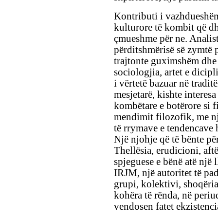
Kontributi i vazhdueshëm 
kulturore të kombit që dh
çmueshme për ne. Analist 
përditshmërisë së zymtë p
trajtonte guximshëm dhe t
sociologjia, artet e dicip
i vërtetë bazuar në tradi
mesjetarë, kishte interesa 
kombëtare e botërore si fi
mendimit filozofik, me nj
të rrymave e tendencave h
Një njohje që të bënte për 
Thellësia, erudicioni, aft
spjeguese e bënë atë një l
IRJM, një autoritet të pa
grupi, kolektivi, shoqëri
kohëra të rënda, në peri
vendosen fatet ekzistencial