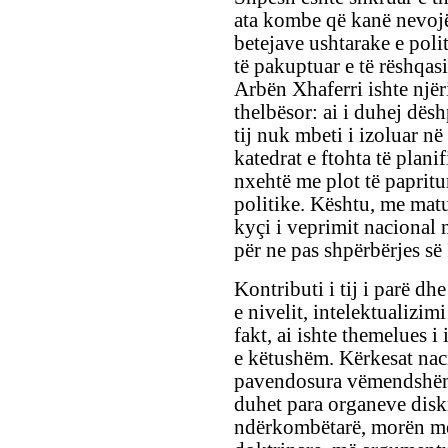
ata kombe që kanë nevojë 
betejave ushtarake e poli
të pakuptuar e të rëshqasi
Arbën Xhaferri ishte njër
thelbësor: ai i duhej dësh
tij nuk mbeti i izoluar në
katedrat e ftohta të plani
nxehtë me plot të papritu
politike. Kështu, me matu
kyçi i veprimit nacional 
për ne pas shpërbërjes së 
Kontributi i tij i parë d
e nivelit, intelektualizimi
fakt, ai ishte themelues i
e këtushëm. Kërkesat nacio
pavendosura vëmendshëm,
duhet para organeve disk
ndërkombëtarë, morën me t