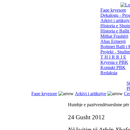
Faqe kryesore
Dekalogu - Pro
Arkivi i artikujv
Historia e Shqip
Historia e Balli
Mithat Frashëri
Abas Ermenji
Botimet Balli 
Projekt - Studi
T H I R R J E
Kryesia e PBK
Kontakt PBK
Redaksia
S
P
Faqe kryesore
Arkivi i artikujve
Çe
Humbje e pazëvendësueshme për
24 Gusht 2012
Në kujtim të Arbën Xhafe