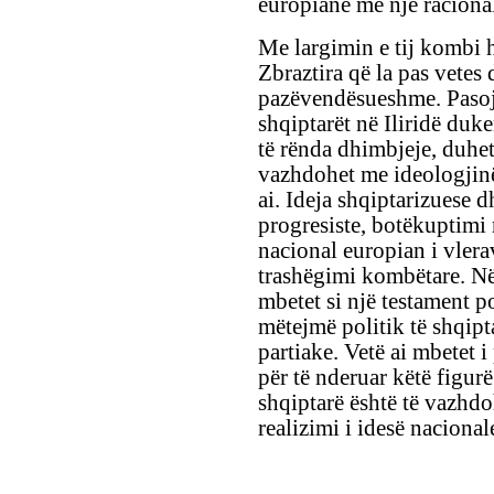
europianë me një racionale
Me largimin e tij kombi 
Zbraztira që la pas vetes
pazëvendësueshme. Pasoja
shqiptarët në Iliridë duk
të rënda dhimbjeje, duhet
vazhdohet me ideologjinë
ai. Ideja shqiptarizuese 
progresiste, botëkuptimi 
nacional europian i vlera
trashëgimi kombëtare. Në 
mbetet si një testament p
mëtejmë politik të shqipt
partiake. Vetë ai mbetet
për të nderuar këtë figur
shqiptarë është të vazhd
realizimi i idesë nacional