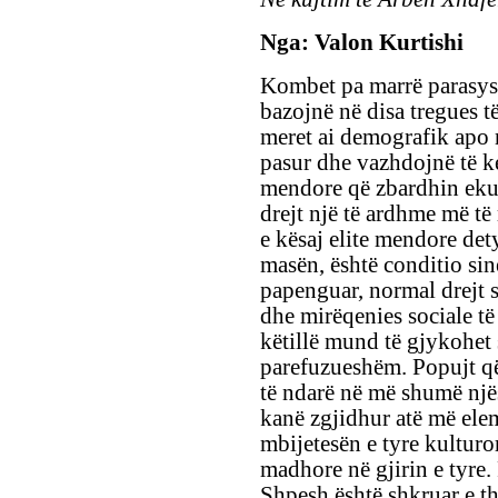
Nga: Valon Kurtishi
Kombet pa marrë parasysh
bazojnë në disa tregues t
meret ai demografik apo 
pasur dhe vazhdojnë të ken
mendore që zbardhin ekua
drejt një të ardhme më të
e kësaj elite mendore de
masën, është conditio sin
papenguar, normal drejt 
dhe mirëqenies sociale të
këtillë mund të gjykohet s
parefuzueshëm. Popujt që 
të ndarë në më shumë një
kanë zgjidhur atë më elem
mbijetesën e tyre kulturo
madhore në gjirin e tyre.
Shpesh është shkruar e t