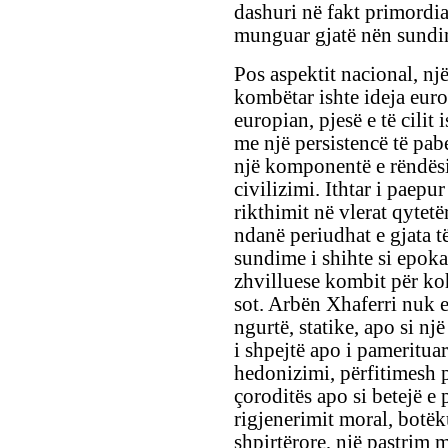
dashuri në fakt primordial
munguar gjatë nën sundim
Pos aspektit nacional, një
kombëtar ishte ideja eur
europian, pjesë e të cilit 
me një persistencë të pab
një komponentë e rëndësis
civilizimi. Ithtar i paepu
rikthimit në vlerat qytet
ndanë periudhat e gjata t
sundime i shihte si epoka 
zhvilluese kombit për koh
sot. Arbën Xhaferri nuk e
ngurtë, statike, apo si një
i shpejtë apo i pameritua
hedonizimi, përfitimesh p
çoroditës apo si betejë e p
rigjenerimit moral, botëk
shpirtërore, një pastrim 