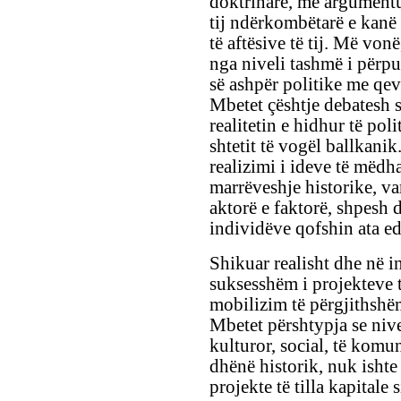
doktrinare, më argumentu
tij ndërkombëtarë e kanë
të aftësive të tij. Më von
nga niveli tashmë i përpu
së ashpër politike me qe
Mbetet çështje debatesh s
realitetin e hidhur të pol
shtetit të vogël ballkani
realizimi i ideve të mëdh
marrëveshje historike, v
aktorë e faktorë, shpesh d
individëve qofshin ata edh
Shikuar realisht dhe në ins
suksesshëm i projekteve 
mobilizim të përgjithshëm
Mbetet përshtypja se nive
kulturor, social, të komun
dhënë historik, nuk ishte 
projekte të tilla kapitale 