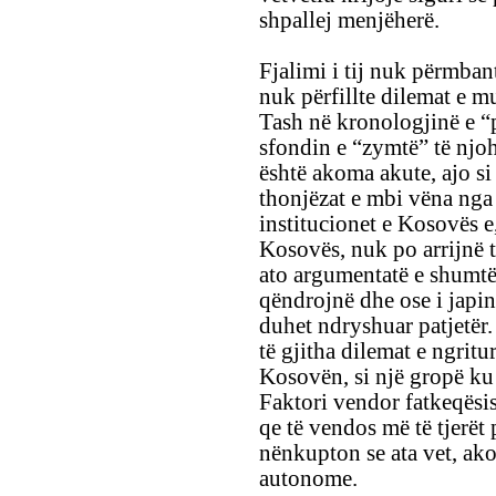
shpallej menjëherë.
Fjalimi i tij nuk përmban
nuk përfillte dilemat e 
Tash në kronologjinë e “p
sfondin e “zymtë” të njo
është akoma akute, ajo si
thonjëzat e mbi vëna nga r
institucionet e Kosovës e
Kosovës, nuk po arrijnë të
ato argumentatë e shumtë 
qëndrojnë dhe ose i japin 
duhet ndryshuar patjetër. 
të gjitha dilemat e ngritu
Kosovën, si një gropë ku
Faktori vendor fatkeqësish
qe të vendos më të tjerët p
nënkupton se ata vet, ak
autonome.