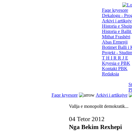
Faqe kryesore
Dekalogu - Pro
Arkivi i artikujv
Historia e Shqip
Historia e Balli
Mithat Frashëri
Abas Ermenji
Botimet Balli 
Projekt - Studi
T H I R R J E
Kryesia e PBK
Kontakt PBK
Redaksia
S
P
Faqe kryesore
Arkivi i artikujve
Vallja e monopolit demokratik...
04 Tetor 2012
Nga Bekim Rexhepi