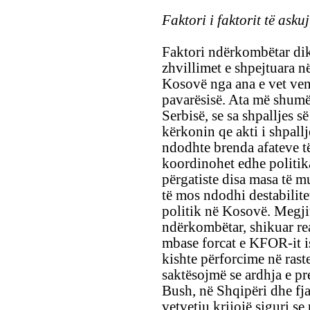
Faktori i faktorit të askujt
Faktori ndërkombëtar dik
zhvillimet e shpejtuara n
Kosovë nga ana e vet vend
pavarësisë. Ata më shumë 
Serbisë, se sa shpalljes s
kërkonin qe akti i shpall
ndodhte brenda afateve t
koordinohet edhe politika,
përgatiste disa masa të m
të mos ndodhi destabilite
politik në Kosovë. Megjit
ndërkombëtar, shikuar rea
mbase forcat e KFOR-it 
kishte përforcime në rast
saktësojmë se ardhja e p
Bush, në Shqipëri dhe fja
vetvetiu krijojë siguri s