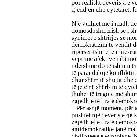
por realisht qeverisja e 
gjendjen dhe qytetaret, fu
Një vullnet më i madh de
domosdoshmërish se i shë
synimet e shtrirjes se mo
demokratizim të vendit d
ripërsëritshme, e mirësea
veprime afektive mbi mon
ndershme do të ishin më
të parandalojë konfliktin
dhunshëm të shtetit dhe qy
të jetë në shërbim të qytet
thuhet të tregojë më shum
zgjedhje të lira e demok
Për asnjë moment, për as
pushtet një qeverisje qe 
zgjedhjet e lira e demokr
antidemokratike janë mal
civilizuese e evropiane.