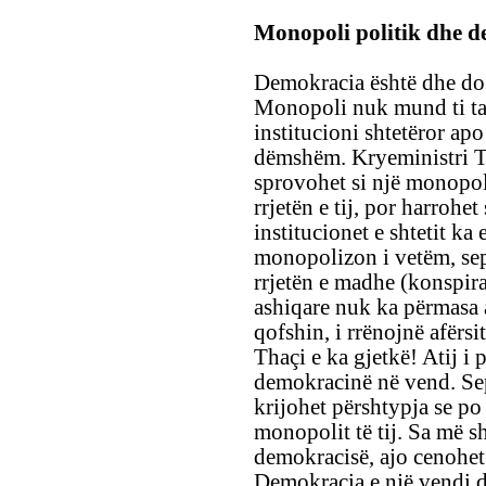
Monopoli politik dhe 
Demokracia është dhe do 
Monopoli nuk mund ti tako
institucioni shtetëror apo
dëmshëm. Kryeministri Th
sprovohet si një monopol
rrjetën e tij, por harrohe
institucionet e shtetit k
monopolizon i vetëm, seps
rrjetën e madhe (konspirati
ashiqare nuk ka përmasa 
qofshin, i rrënojnë afërsi
Thaçi e ka gjetkë! Atij i
demokracinë në vend. Sep
krijohet përshtypja se po 
monopolit të tij. Sa më 
demokracisë, ajo cenohet
Demokracia e një vendi dh