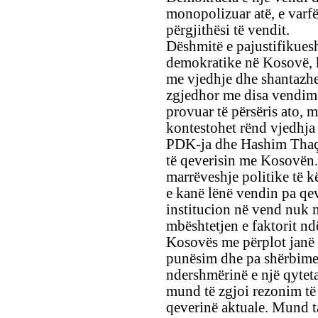
monopolizuar atë, e varf
përgjithësi të vendit.
Dëshmitë e pajustifikuesh
demokratike në Kosovë, k
me vjedhje dhe shantazhe
zgjedhor me disa vendime
provuar të përsëris ato, m
kontestohet rënd vjedhja
PDK-ja dhe Hashim Thaçi,
të qeverisin me Kosovën
marrëveshje politike të kë
e kanë lënë vendin pa qeve
institucion në vend nuk
mbështetjen e faktorit n
Kosovës me përplot janë 
punësim dhe pa shërbime
ndershmërinë e një qytetar
mund të zgjoi rezonim t
qeverinë aktuale. Mund t