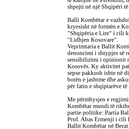
të kalojnë në Perëndim, m
shpejti në një Shqipëri të 
Balli Kombëtar e vazhdoi
kryesisht në formën e K
"Shqipëria e Lire" i cil
"Lidhjen Kosovare".
Veprimtaria e Ballit Kom
denoncimi i shtypjes së 
sensibilizimi i opinionit
Kosovës. Ky aktivitet pa
sepse pakkush ishte në d
botën e jashtme dhe askus
për fatin e shqiptarëve t
Me përmbysjen e regjimit
Kombëtar mundi të rikthe
partie politike: Partia B
Prof. Abas Ermenji i cili
Ballit Kombëtar në Berat 