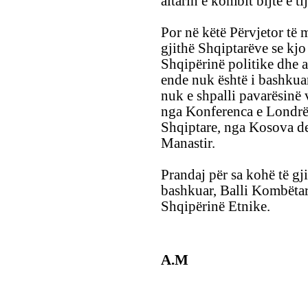
altarin e kombit bijtë e ti
Por në këtë Përvjetor të 
gjithë Shqiptarëve se kjo
Shqipërinë politike dhe 
ende nuk është i bashkua
nuk e shpalli pavarësinë 
nga Konferenca e Londrës, 
Shqiptare, nga Kosova de
Manastir.
Prandaj për sa kohë të gji
bashkuar, Balli Kombëtar
Shqipërinë Etnike.
A.M