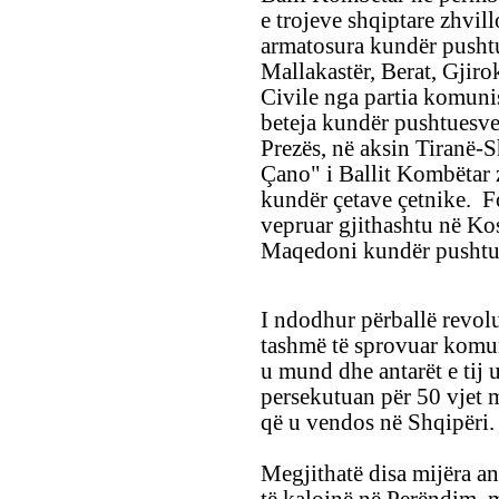
e trojeve shqiptare zhvill
armatosura kundër pushtu
Mallakastër, Berat, Gjiro
Civile nga partia komuni
beteja kundër pushtuesve
Prezës, në aksin Tiranë-S
Çano" i Ballit Kombëtar 
kundër çetave çetnike. F
vepruar gjithashtu në Kos
Maqedoni kundër pushtue
I ndodhur përballë revol
tashmë të sprovuar komun
u mund dhe antarët e tij
persekutuan për 50 vjet 
që u vendos në Shqipëri.
Megjithatë disa mijëra a