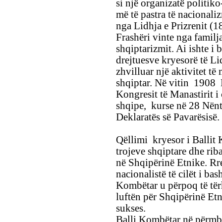
si një organizatë politik
më të pastra të nacionali
nga Lidhja e Prizrenit (18
Frashëri vinte nga familja
shqiptarizmit. Ai ishte i b
drejtuesve kryesorë të Lid
zhvilluar një aktivitet t
shqiptar. Në vitin 1908 M
Kongresit të Manastirit i 
shqipe, kurse në 28 Nënto
Deklaratës së Pavarësisë.
Qëllimi kryesor i Ballit K
trojeve shqiptare dhe riba
në Shqipërinë Etnike. Rre
nacionalistë të cilët i b
Kombëtar u përpoq të tër
luftën për Shqipërinë Et
sukses.
Balli Kombëtar në përmbus