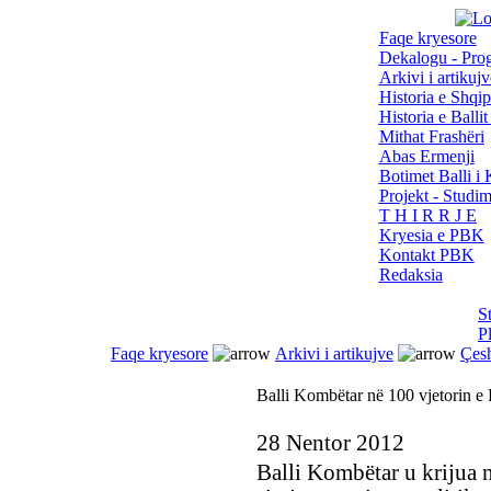
Faqe kryesore
Dekalogu - Pro
Arkivi i artikujv
Historia e Shqip
Historia e Balli
Mithat Frashëri
Abas Ermenji
Botimet Balli 
Projekt - Studi
T H I R R J E
Kryesia e PBK
Kontakt PBK
Redaksia
S
P
Faqe kryesore
Arkivi i artikujve
Çes
Balli Kombëtar në 100 vjetorin e 
28 Nentor 2012
Balli Kombëtar u krijua n