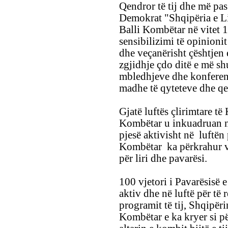
Qendror të tij dhe më pa
Demokrat "Shqipëria e Li
Balli Kombëtar në vitet
sensibilizimi të opinioni
dhe veçanërisht çështjen 
zgjidhje çdo ditë e më sh
mbledhjeve dhe konferen
madhe të qyteteve dhe qe
Gjatë luftës çlirimtare të
Kombëtar u inkuadruan n
pjesë aktivisht në luftën 
Kombëtar ka përkrahur v
për liri dhe pavarësi.
100 vjetori i Pavarësisë
aktiv dhe në luftë për të 
programit të tij, Shqipëri
Kombëtar e ka kryer si pë