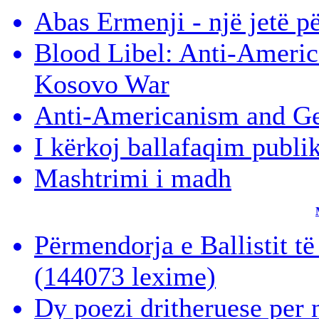
Abas Ermenji - një jetë p
Blood Libel: Anti-Americ
Kosovo War
Anti-Americanism and Ge
I kërkoj ballafaqim publi
Mashtrimi i madh
Përmendorja e Ballistit t
(144073 lexime)
Dy poezi dritheruese per 