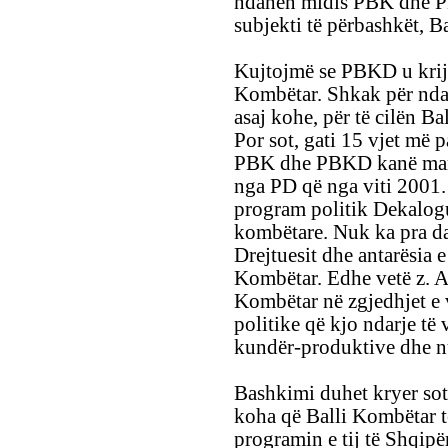
ndahen midis PBK dhe PB
subjekti të përbashkët, B
Kujtojmë se PBKD u krijua
Kombëtar. Shkak për ndar
asaj kohe, për të cilën B
Por sot, gati 15 vjet më 
PBK dhe PBKD kanë marrë
nga PD që nga viti 2001.
program politik Dekalogu
kombëtare. Nuk ka pra da
Drejtuesit dhe antarësia 
Kombëtar. Edhe vetë z. Ar
Kombëtar në zgjedhjet e v
politike që kjo ndarje të 
kundër-produktive dhe nuk
Bashkimi duhet kryer sot
koha që Balli Kombëtar t
programin e tij të Shqipë