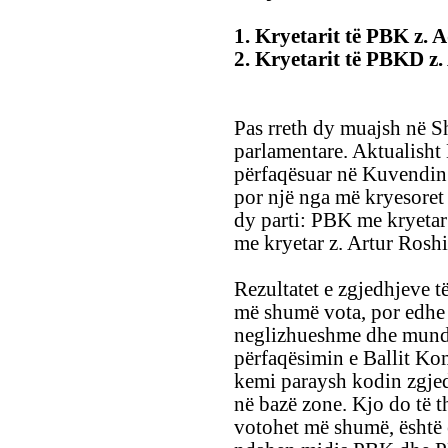
1. Kryetarit të PBK z. 
2. Kryetarit të PBKD z.
Pas rreth dy muajsh në Sh
parlamentare. Aktualisht
përfaqësuar në Kuvendin e
por një nga më kryesoret 
dy parti: PBK me kryeta
me kryetar z. Artur Roshi
Rezultatet e zgjedhjeve t
më shumë vota, por edhe 
neglizhueshme dhe mund 
përfaqësimin e Ballit K
kemi paraysh kodin zgjedh
në bazë zone. Kjo do të 
votohet më shumë, është 