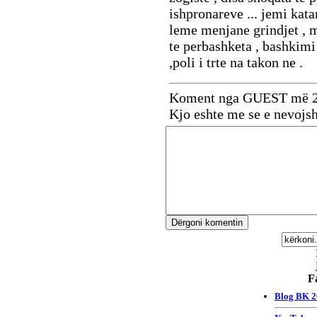
ishpronareve ... jemi kata
leme menjane grindjet , me
te perbashketa , bashkimi
,poli i trte na takon ne .
Koment nga GUEST më 2
Kjo eshte me se e nevojs
F