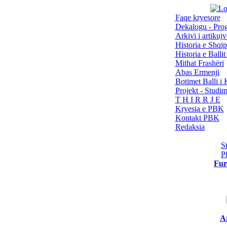
Faqe kryesore
Dekalogu - Pro
Arkivi i artikujv
Historia e Shqip
Historia e Balli
Mithat Frashëri
Abas Ermenji
Botimet Balli 
Projekt - Studi
T H I R R J E
Kryesia e PBK
Kontakt PBK
Redaksia
S
P
Fur
Ar