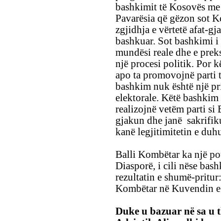
bashkimit të Kosovës me 
Pavarësia që gëzon sot K
zgjidhja e vërtetë afat-gj
bashkuar. Sot bashkimi i
mundësi reale dhe e preks
një procesi politik. Por 
apo ta promovojnë parti t
bashkim nuk është një pr
elektorale. Këtë bashki
realizojnë vetëm parti si
gjakun dhe janë sakrifiku
kanë legjitimitetin e duhu
Balli Kombëtar ka një po
Diasporë, i cili nëse bash
rezultatin e shumë-pritur:
Kombëtar në Kuvendin e
Duke u bazuar në sa u th