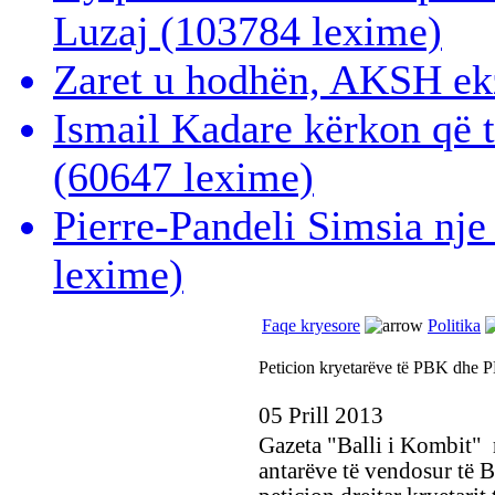
Luzaj
(103784 lexime)
Zaret u hodhën, AKSH ek
Ismail Kadare kërkon që 
(60647 lexime)
Pierre-Pandeli Simsia nje
lexime)
Faqe kryesore
Politika
Peticion kryetarëve të PBK dhe
05 Prill 2013
Gazeta "Balli i Kombit" 
antarëve të vendosur të Ba