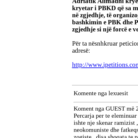
Adriatik Alimadhi krye
kryetar i PBKD që sa m
në zgjedhje, të organizo
bashkimin e PBK dhe P
zgjedhje si një forcë e v
Për ta nësnhkruar peticio
adresë:
http://www.ipetitions.c
Komente nga lexuesit
Koment nga GUEST më 2
Percarja per te eleminuar t
ishte nje skenar ramizist 
neokomuniste dhe fatkeqsi
zogiste , disa shoqata te 