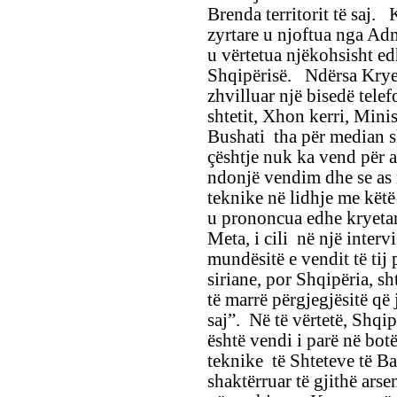
Brenda territorit të saj. 
zyrtare u njoftua nga Ad
u vërtetua njëkohsisht edh
Shqipërisë. Ndërsa Kryem
zhvilluar një bisedë tele
shtetit, Xhon kerri, Minis
Bushati tha për median sh
çështje nuk ka vend për al
ndonjë vendim dhe se as
teknike në lidhje me këtë
u prononcua edhe kryetari
Meta, i cili në një interv
mundësitë e vendit të tij
siriane, por Shqipëria, sh
të marrë përgjegjësitë që
saj”. Në të vërtetë, Shqip
është vendi i parë në bot
teknike të Shteteve të Ba
shaktërruar të gjithë arse