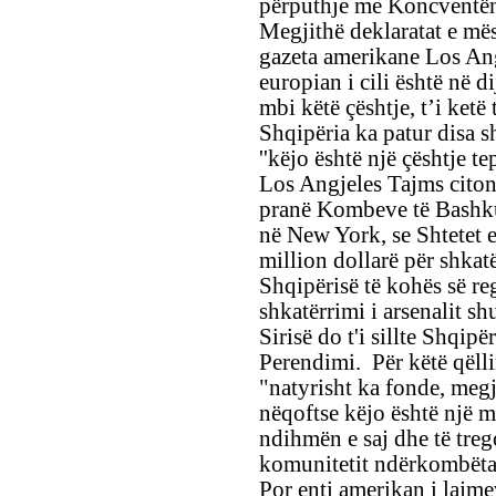
përputhje me Koncventë
Megjithë deklaratat e mës
gazeta amerikane Los Ang
europian i cili është në 
mbi këtë çështje, t’i ket
Shqipëria ka patur disa s
''këjo është një çështje t
Los Angjeles Tajms citon
pranë Kombeve të Bashkua
në New York, se Shtetet
million dollarë për shkat
Shqipërisë të kohës së re
shkatërrimi i arsenalit s
Sirisë do t'i sillte Shqip
Perendimi. Për këtë qëlli
"natyrisht ka fonde, megj
nëqoftse këjo është një m
ndihmën e saj dhe të trego
komunitetit ndërkombëtar
Por enti amerikan i lajm