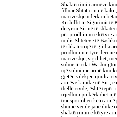
Shaktërrimi i armëve kimi
filluar Shtatorin që kaloi,
marrveshje ndërkombëtare
Këshillit të Sigurimit të
detyron Sirinë të shkatër
për prodhimin e këtyre a
midis Shteteve të Bashkua
të shkatërrojë të gjitha 
prodhimin e tyre deri në
marrveshje, siç dihet, më
sulme të cilat Washington
një sulmi me armë kimike 
gjetën vdekjen qindra civ
armëve kimike në Siri, e c
thellë civile, është tepër
rrjedhim po kërkohet një 
transportohen këto armë
shumë vende janë duke of
shaktërrimin e këtyre ar