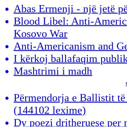
Abas Ermenji - një jetë p
Blood Libel: Anti-Americ
Kosovo War
Anti-Americanism and Ge
I kërkoj ballafaqim publi
Mashtrimi i madh
Përmendorja e Ballistit t
(144102 lexime)
Dy poezi dritheruese per 