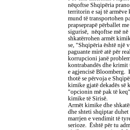
nëqoftse Shqipëria prano
territorin e saj të armëve
mund të transportohen p
prapseprapë përballet me
sigurisë, nëqoftse më në 
shkatërrohen armët kimi
se, "Shqipëria është një v
paguante mirë atë për rea
korrupcioni janë problem
kontrabandës dhe krimit t
e agjencisë Bloomberg.
thotë se përvoja e Shqipë
kimike gjatë dekadës së k
"opcionin më pak të keq"
kimike të Sirisë.
Armët kimike dhe shkatër
dhe shteti shqiptar duhet
marrjen e vendimit të tyr
serioze. Është për tu adm