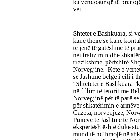
ka vendosur që të pranojë 
vet.
Shtetet e Bashkuara, si v
kanë thënë se kanë kont
të jenë të gatëshme të pr
neutralizimin dhe shkatë
rrezikshme, përfshirë Sh
Norvegjinë. Këtë e vërtet
së Jashtme belge i cili i 
"Shtetetet e Bashkuara ''
në fillim të tetorit me B
Norvegjinë për të parë se
për shkatërimin e armëve 
Gazeta, norvegjeze, Norwe
Punëve të Jashtme të Norv
ekspertësh është duke stu
mund të ndihmojë në shka