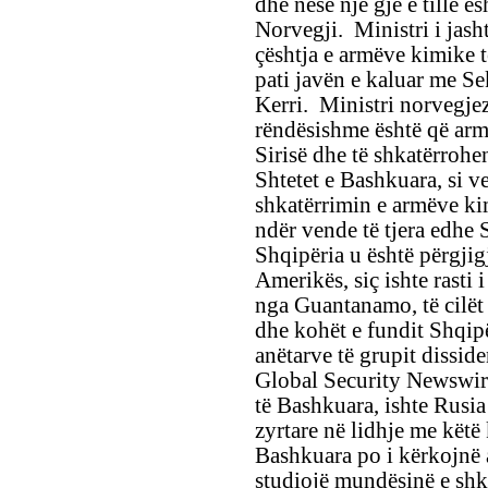
dhe nëse një gjë e tillë ë
Norvegji. Ministri i jas
çështja e armëve kimike të
pati javën e kaluar me S
Kerri. Ministri norvegjez 
rëndësishme është që arm
Sirisë dhe të shkatërrohe
Shtetet e Bashkuara, si v
shkatërrimin e armëve kim
ndër vende të tjera edhe 
Shqipëria u është përgjig
Amerikës, siç ishte rasti 
nga Guantanamo, të cilët
dhe kohët e fundit Shqipë
anëtarve të grupit dissid
Global Security Newswir
të Bashkuara, ishte Rusia
zyrtare në lidhje me këtë 
Bashkuara po i kërkojnë a
studiojë mundësinë e shka