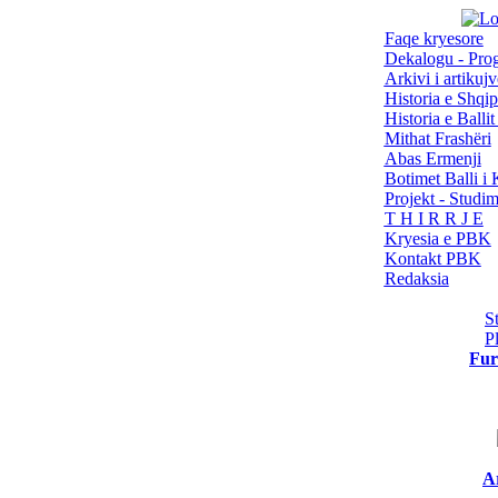
Faqe kryesore
Dekalogu - Pro
Arkivi i artikujv
Historia e Shqip
Historia e Balli
Mithat Frashëri
Abas Ermenji
Botimet Balli 
Projekt - Studi
T H I R R J E
Kryesia e PBK
Kontakt PBK
Redaksia
S
P
Fur
Ar