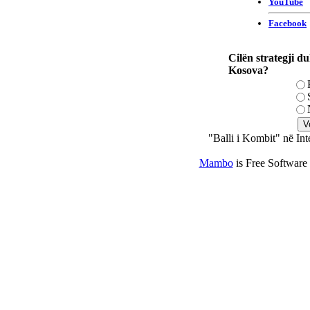
Cilën strategji du
Kosova?
"Balli i Kombit" në Int
Mambo
is Free Software