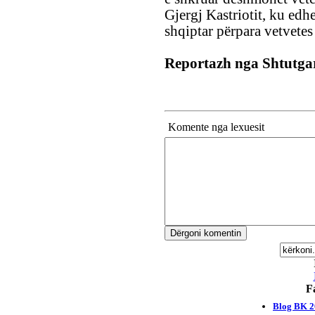
Gjergj Kastriotit, ku edh
shqiptar përpara vetvetes
Reportazh nga Shtutga
Komente nga lexuesit
F