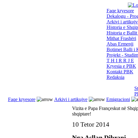
Faqe kryesore
Dekalogu - Pro
Arkivi i artikujv
Historia e Shqip
Historia e Balli
Mithat Frashëri
Abas Ermenji
Botimet Balli 
Projekt - Studi
T H I R R J E
Kryesia e PBK
Kontakt PBK
Redaksia
S
P
Faqe kryesore
Arkivi i artikujve
Emigracioni
Vizita e Papa Françeskut në Shqi
shqiptare!
10 Tetor 2014
Nga Asllan Dibrani