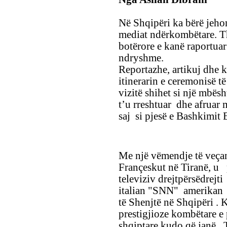
Në Shqipëri ka bërë jeho
mediat ndërkombëtare. Th
botërore e kanë raportu
ndryshme.
Reportazhe, artikuj dhe
itinerarin e ceremonisë të
vizitë shihet si një mbësh
t’u rreshtuar dhe afruar
saj si pjesë e Bashkimit 
Me një vëmendje të veçant
Françeskut në Tiranë, u
televiziv drejtpërsëdrejti
italian "SNN" amerikan 
të Shenjtë në Shqipëri . 
prestigjioze kombëtare e
shqiptare kudo që janë .