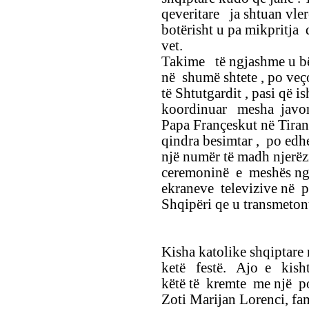
qeveritare ja shtuan vler
botërisht u pa mikpritja 
vet.
Takime të ngjashme u b
në shumë shtete , po ve
të Shtutgardit , pasi që i
koordinuar mesha javo
Papa Françeskut në Tiran
qindra besimtar , po edh
një numër të madh njerëz
ceremoninë e meshës nga
ekraneve televizive në p
Shqipëri qe u transmeton
Kisha katolike shqiptare 
ketë festë. Ajo e kisht
këtë të kremte me një po
Zoti Marijan Lorenci, fam