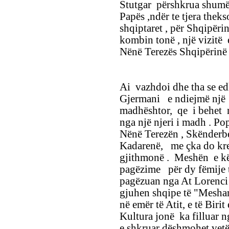
Stutgar përshkrua shum
Papës ,ndër te tjera thek
shqiptaret , për Shqipëri
kombin tonë , një vizitë 
Nënë Terezës Shqipërinë 
Ai vazhdoi dhe tha se e
Gjermani e ndiejmë një 
madhështor, qe i behet n
nga një njeri i madh . Pop
Nënë Terezën , Skënderb
Kadarenë, me çka do kr
gjithmonë . Meshën e kë
pagëzime për dy fëmije t
pagëzuan nga At Lorenci 
gjuhen shqipe të "Meshar
në emër të Atit, e të Birit
Kultura jonë ka filluar n
e shkruar dëshmohet vet