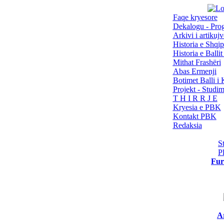
Faqe kryesore
Dekalogu - Pro
Arkivi i artikujv
Historia e Shqip
Historia e Balli
Mithat Frashëri
Abas Ermenji
Botimet Balli 
Projekt - Studi
T H I R R J E
Kryesia e PBK
Kontakt PBK
Redaksia
S
P
Fur
Ar