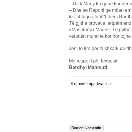
– Dick Marty ka qenë kundër 
– Dhe se Raporti që mban emrin
të ashtuquajturit “Libër i Bard
Të gjitha provat e lartpërmendu
«Mashtrimi i Madh». Të gjithë a
vërtetën mund të konfrontojnë
Jeni te lire per ta shkarkuar d
Me respekt për lexuesit
Bardhyl Mahmuti
Komente nga lexuesit