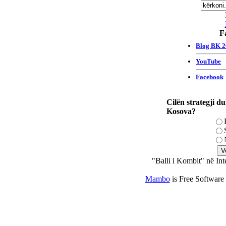
F
Cilën strategji du
Kosova?
"Balli i Kombit" në Int
Mambo
is Free Software