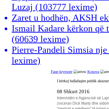
Luzaj
(103777 lexime)
Zaret u hodhën, AKSH ek
Ismail Kadare kërkon që 
(60639 lexime)
Pierre-Pandeli Simsia nje
lexime)
Faqe kryesore
Kosova
I kërkoj ballafaqim publik akuzue
08 Shkurt 2016
Intervistën e Agjencisë së La
zviceran Dick Marty dhe sidomo
“peshqit e mëdhenj” të krimit 