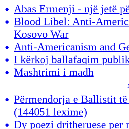
Abas Ermenji - një jetë p
Blood Libel: Anti-Americ
Kosovo War
Anti-Americanism and Ge
I kërkoj ballafaqim publi
Mashtrimi i madh
Përmendorja e Ballistit t
(144051 lexime)
Dy poezi dritheruese per 