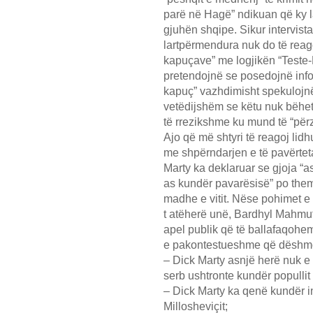
parë në Hagë” ndikuan që ky l
gjuhën shqipe. Sikur intervista
lartpërmendura nuk do të reag
kapuçave” me logjikën “Teste-B
pretendojnë se posedojnë info
kapuç” vazhdimisht spekulojn
vetëdijshëm se këtu nuk bëhet 
të rrezikshme ku mund të “për
Ajo që më shtyri të reagoj lidh
me shpërndarjen e të pavërtet
Marty ka deklaruar se gjoja “as
as kundër pavarësisë” po them
madhe e vitit. Nëse pohimet e 
t atëherë unë, Bardhyl Mahmuti,
apel publik që të ballafaqohemi
e pakontestueshme që dëshmo
– Dick Marty asnjë herë nuk e 
serb ushtronte kundër popullit
– Dick Marty ka qenë kundër in
Millosheviçit;